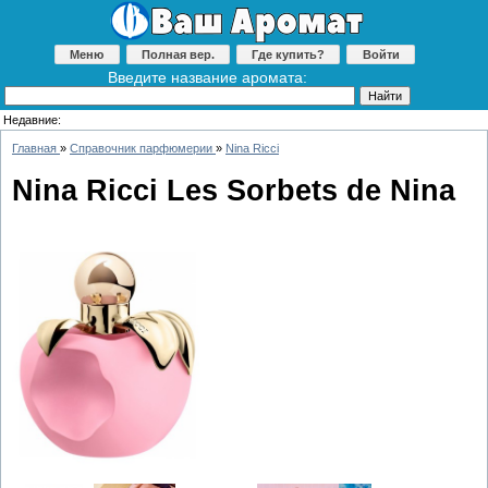
Меню
Полная вер.
Где купить?
Войти
Введите название аромата:
Недавние:
Главная
»
Справочник парфюмерии
»
Nina Ricci
Nina Ricci Les Sorbets de Nina