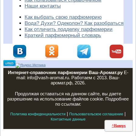
Наши контакты
Как выбрать свою парфюмерию
Вода? Духи? Одеколон? Как разобраться
Как отличить подделку парфюмерии
Краткий парфюмерный словарь
Интернет-справочник парфюмерии Ваш-Аромат.ру
E-
mail: info@vash-aromat.ru. Работаем с 2013. Ваш-
аромат.рф, 2026.
Продолжая оставаться на данном сайте, вы даете
разрешение на использование файлов cookie. Подробнее
по ссылкам:
|
|
Политика конфиденциальности
Пользовательское соглашение
Контактные данные
^Наверх