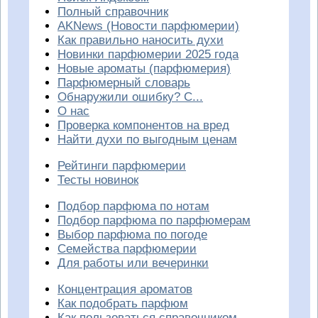
Полный справочник
AKNews (Новости парфюмерии)
Как правильно наносить духи
Новинки парфюмерии 2025 года
Новые ароматы (парфюмерия)
Парфюмерный словарь
Обнаружили ошибку? С...
О нас
Проверка компонентов на вред
Найти духи по выгодным ценам
Рейтинги парфюмерии
Тесты новинок
Подбор парфюма по нотам
Подбор парфюма по парфюмерам
Выбор парфюма по погоде
Семейства парфюмерии
Для работы или вечеринки
Концентрация ароматов
Как подобрать парфюм
Как пользоваться справочником