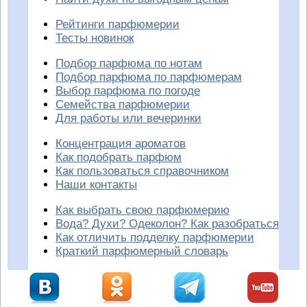
Рейтинги парфюмерии
Тесты новинок
Подбор парфюма по нотам
Подбор парфюма по парфюмерам
Выбор парфюма по погоде
Семейства парфюмерии
Для работы или вечеринки
Концентрация ароматов
Как подобрать парфюм
Как пользоваться справочником
Наши контакты
Как выбрать свою парфюмерию
Вода? Духи? Одеколон? Как разобраться
Как отличить подделку парфюмерии
Краткий парфюмерный словарь