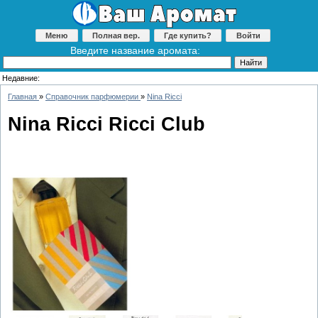
Меню
Полная вер.
Где купить?
Войти
Введите название аромата:
Недавние:
Главная
»
Справочник парфюмерии
»
Nina Ricci
Nina Ricci Ricci Club