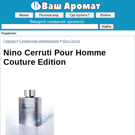
Меню
Полная вер.
Где купить?
Войти
Введите название аромата:
Недавние:
Главная
»
Справочник парфюмерии
»
Nino Cerruti
Nino Cerruti Pour Homme
Couture Edition