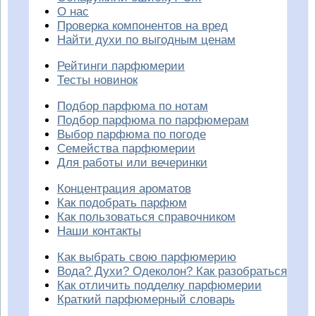
О нас
Проверка компонентов на вред
Найти духи по выгодным ценам
Рейтинги парфюмерии
Тесты новинок
Подбор парфюма по нотам
Подбор парфюма по парфюмерам
Выбор парфюма по погоде
Семейства парфюмерии
Для работы или вечеринки
Концентрация ароматов
Как подобрать парфюм
Как пользоваться справочником
Наши контакты
Как выбрать свою парфюмерию
Вода? Духи? Одеколон? Как разобраться
Как отличить подделку парфюмерии
Краткий парфюмерный словарь