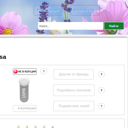
Регистрация
Вход на сайт
sa
?
Другие от бренда
?
?
?