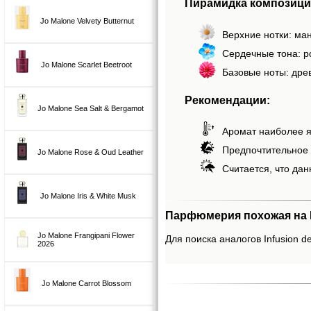
Пирамидка композиции
Jo Malone Velvety Butternut
Верхние нотки: ман
Сердечные тона: р
Jo Malone Scarlet Beetroot
Базовые ноты: дре
Рекомендации:
Jo Malone Sea Salt & Bergamot
Аромат наиболее я
Предпочтительное 
Jo Malone Rose & Oud Leather
Считается, что дан
Jo Malone Iris & White Musk
Парфюмерия похожая на I
Jo Malone Frangipani Flower
Для поиска аналогов Infusion d
2026
Jo Malone Carrot Blossom