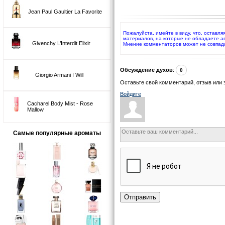
Jean Paul Gaultier La Favorite
Пожалуйста, имейте в виду, что, оставл
материалов, на которые не обладаете а
Givenchy L’Interdit Elixir
Мнение комментаторов может не совпад
Обсуждение духов
:
0
Giorgio Armani I Will
Оставьте свой комментарий, отзыв или 
Войдите
Cacharel Body Mist - Rose
Mallow
Самые популярные ароматы
Отправить