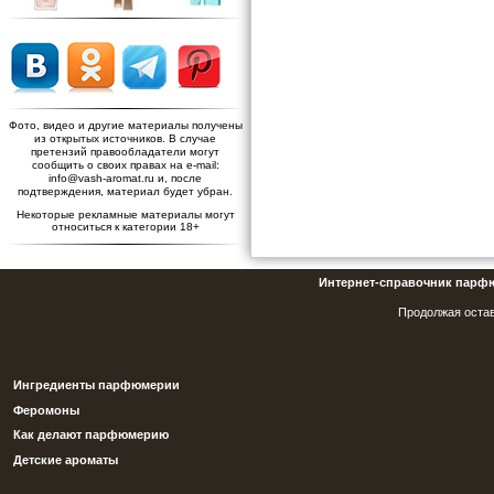
Фото, видео и другие материалы получены
из открытых источников. В случае
претензий правообладатели могут
сообщить о своих правах на e-mail:
info@vash-aromat.ru и, после
подтверждения, материал будет убран.
Некоторые рекламные материалы могут
относиться к категории 18+
Интернет-справочник парф
Продолжая остав
Ингредиенты парфюмерии
Феромоны
Как делают парфюмерию
Детские ароматы