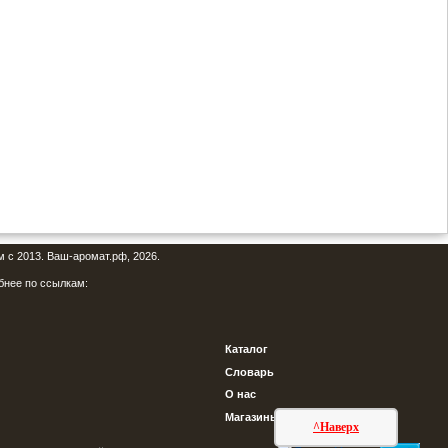
м с 2013. Ваш-аромат.рф, 2026.
бнее по ссылкам:
Каталог
Словарь
О нас
Магазины
^Наверх