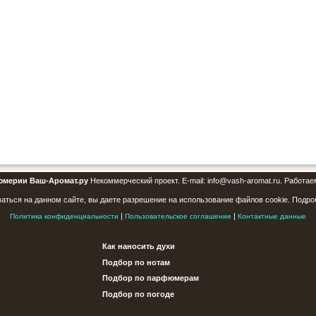
юмерии Ваш-Аромат.ру
Некоммерческий проект. E-mail: info@vash-aromat.ru. Работае
аться на данном сайте, вы даете разрешение на использование файлов cookie. Подро
|
|
Политика конфиденциальности
Пользовательское соглашение
Контактные данные
Как наносить духи
Подбор по нотам
Подбор по парфюмерам
Подбор по погоде