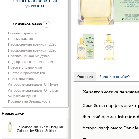
Открыть алфавитный
указатель
Основное меню
?
Главная страница
Полный каталог
Парфюмерные новинки - 2025
Парфюмерные новинки - 2026
Правила нанесения духов
Подбор по обстоятельствам
Новое в справочнике
Снятое с производства
Описание
Заметили ошибку?
Поиск Яндексом
Авторские материалы С. Полье
Авторские материалы О. Кирбы
Характеристика парфюм
VA-рекомендации
Проверка на безопасность
Семейства парфюмерии (г
Новые духи:
Женский аромат
Infusion 
Jo Malone Yuzu Zest Harajuku
Авторо-парфюмер: Daniela (
Cologne by Shogo Sekine