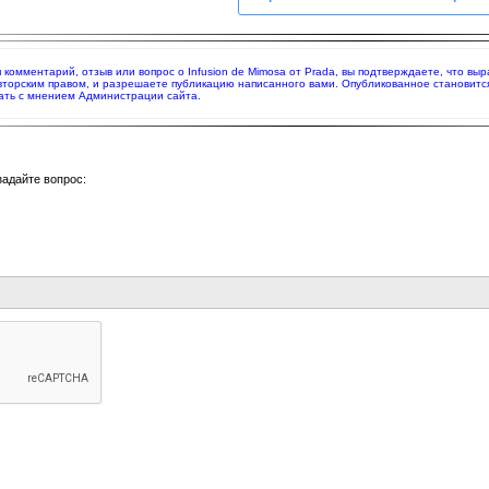
яя комментарий, отзыв или вопрос о Infusion de Mimosa от Prada, вы подтверждаете, что 
вторским правом, и разрешаете публикацию написанного вами. Опубликованное становитс
ать с мнением Администрации сайта.
задайте вопрос: