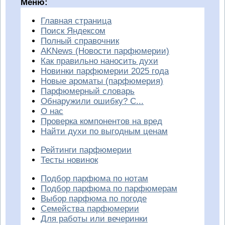
Меню:
Главная страница
Поиск Яндексом
Полный справочник
AKNews (Новости парфюмерии)
Как правильно наносить духи
Новинки парфюмерии 2025 года
Новые ароматы (парфюмерия)
Парфюмерный словарь
Обнаружили ошибку? С...
О нас
Проверка компонентов на вред
Найти духи по выгодным ценам
Рейтинги парфюмерии
Тесты новинок
Подбор парфюма по нотам
Подбор парфюма по парфюмерам
Выбор парфюма по погоде
Семейства парфюмерии
Для работы или вечеринки