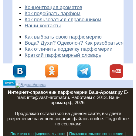
Концентрация ароматов
Как подобрать парфюм
Как пользоваться справочником
Наши контакты
Как выбрать свою парфюмерию
Вода? Духи? Одеколон? Как разобраться
Как отличить подделку парфюмерии
Краткий парфюмерный словарь
Интернет-справочник парфюмерии Ваш-Аромат.ру
E-
mail: info@vash-aromat.ru. Работаем с 2013. Ваш-
аромат.рф, 2026.
Продолжая оставаться на данном сайте, вы даете
разрешение на использование файлов cookie. Подробнее
по ссылкам:
|
|
Политика конфиденциальности
Пользовательское соглашение