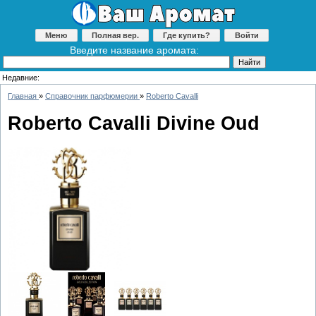
Меню
Полная вер.
Где купить?
Войти
Введите название аромата:
Недавние:
Главная
»
Справочник парфюмерии
»
Roberto Cavalli
Roberto Cavalli Divine Oud