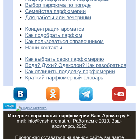
Выбор парфюма по погоде
Семейства парфюмерии
Для работы или вечеринки
Концентрация ароматов
Как подобрать парфюм
Как пользоваться справочником
Наши контакты
Как выбрать свою парфюмерию
Вода? Духи? Одеколон? Как разобраться
Как отличить подделку парфюмерии
Краткий парфюмерный словарь
Интернет-справочник парфюмерии Ваш-Аромат.ру
E-
mail: info@vash-aromat.ru. Работаем с 2013. Ваш-
аромат.рф, 2026.
Продолжая оставаться на данном сайте, вы даете