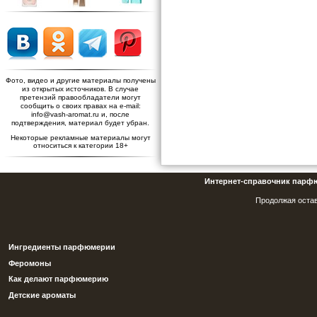
Фото, видео и другие материалы получены
из открытых источников. В случае
претензий правообладатели могут
сообщить о своих правах на e-mail:
info@vash-aromat.ru и, после
подтверждения, материал будет убран.
Некоторые рекламные материалы могут
относиться к категории 18+
Интернет-справочник парф
Продолжая остав
Ингредиенты парфюмерии
Феромоны
Как делают парфюмерию
Детские ароматы