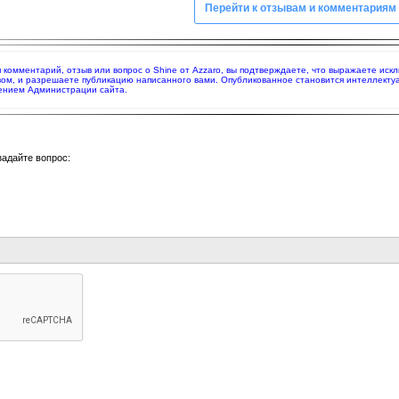
Перейти к отзывам и комментариям
яя комментарий, отзыв или вопрос о Shine от Azzaro, вы подтверждаете, что выражаете ис
вом, и разрешаете публикацию написанного вами. Опубликованное становится интеллекту
нением Администрации сайта.
задайте вопрос: