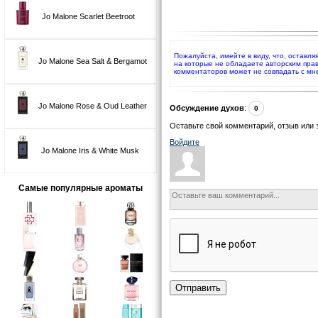
Jo Malone Scarlet Beetroot
Пожалуйста, имейте в виду, что, оставл
Jo Malone Sea Salt & Bergamot
на которые не обладаете авторским пра
комментаторов может не совпадать с м
Jo Malone Rose & Oud Leather
Обсуждение духов
:
0
Оставьте свой комментарий, отзыв или 
Войдите
Jo Malone Iris & White Musk
Самые популярные ароматы
Отправить