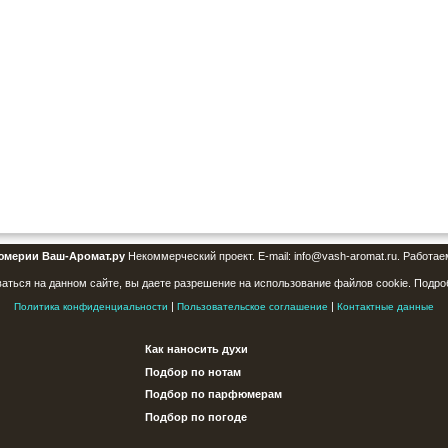
юмерии Ваш-Аромат.ру
Некоммерческий проект. E-mail: info@vash-aromat.ru. Работае
аться на данном сайте, вы даете разрешение на использование файлов cookie. Подро
|
|
Политика конфиденциальности
Пользовательское соглашение
Контактные данные
Как наносить духи
Подбор по нотам
Подбор по парфюмерам
Подбор по погоде