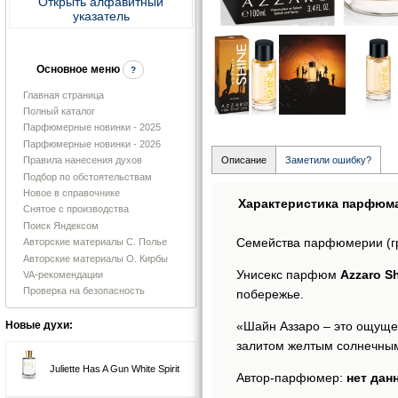
Открыть алфавитный
указатель
Основное меню
?
Главная страница
Полный каталог
Парфюмерные новинки - 2025
Парфюмерные новинки - 2026
Правила нанесения духов
Описание
Заметили ошибку?
Подбор по обстоятельствам
Новое в справочнике
Характеристика парфюм
Снятое с производства
Поиск Яндексом
Семейства парфюмерии (г
Авторские материалы С. Полье
Авторские материалы О. Кирбы
Унисекс парфюм
Azzaro S
VA-рекомендации
Проверка на безопасность
побережье.
«Шайн Аззаро – это ощуще
Новые духи:
залитом желтым солнечным 
Juliette Has A Gun White Spirit
Автор-парфюмер:
нет дан