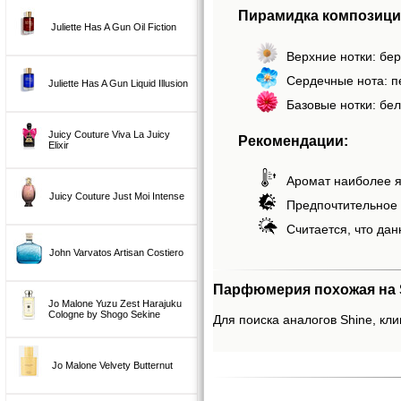
Пирамидка композиции
Juliette Has A Gun Oil Fiction
Верхние нотки: бер
Сердечные нота: п
Juliette Has A Gun Liquid Illusion
Базовые нотки: бел
Juicy Couture Viva La Juicy
Рекомендации:
Elixir
Аромат наиболее я
Juicy Couture Just Moi Intense
Предпочтительное 
Считается, что дан
John Varvatos Artisan Costiero
Парфюмерия похожая на S
Jo Malone Yuzu Zest Harajuku
Cologne by Shogo Sekine
Для поиска аналогов Shine, кли
Jo Malone Velvety Butternut