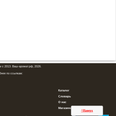
м с 2013. Ваш-аромат.рф, 2026.
бнее по ссылкам:
Каталог
Словарь
О нас
Магазины
^Наверх