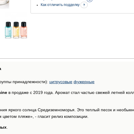
Как отличить подделку
?
а
руппы принадлежности):
цитрусовые
фужерные
hine
в продаже с 2019 года. Аромат стал частью свежей летней ко
ния яркого солнца Средиземноморья. Это теплый песок и необыкн
цветом пляже», - гласит релиз композиции.
ных
.