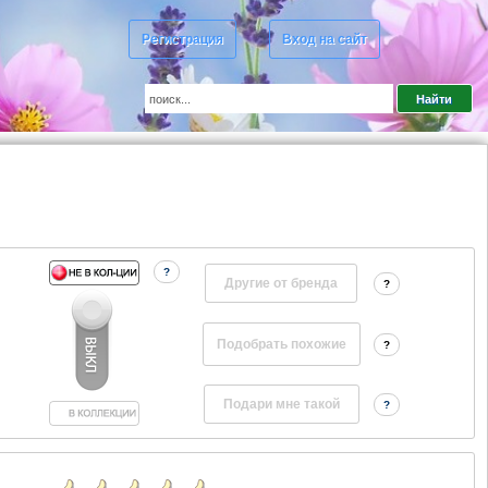
Регистрация
Вход на сайт
?
Другие от бренда
?
?
?