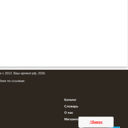
м с 2013. Ваш-аромат.рф, 2026.
бнее по ссылкам:
Каталог
Словарь
О нас
Магазины
^Наверх