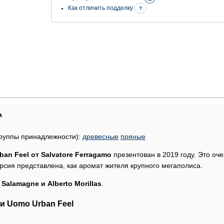
Как отличить подделку
?
а
руппы принадлежности):
древесные
пряные
an Feel от Salvatore Ferragamo
презентован в 2019 году. Это оч
сия представлена, как аромат жителя крупного мегаполиса.
 Salamagne и Alberto Morillas
.
и Uomo Urban Feel