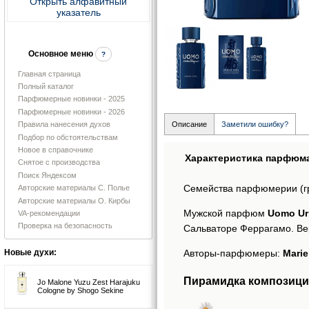
Открыть алфавитный
указатель
Основное меню
?
Главная страница
Полный каталог
Парфюмерные новинки - 2025
Парфюмерные новинки - 2026
Правила нанесения духов
Описание
Заметили ошибку?
Подбор по обстоятельствам
Новое в справочнике
Характеристика парфюм
Снятое с производства
Поиск Яндексом
Семейства парфюмерии (г
Авторские материалы С. Полье
Авторские материалы О. Кирбы
Мужской парфюм
Uomo Urb
VA-рекомендации
Проверка на безопасность
Сальваторе Феррагамо. Вер
Авторы-парфюмеры:
Marie
Новые духи:
Пирамидка композици
Jo Malone Yuzu Zest Harajuku
Cologne by Shogo Sekine