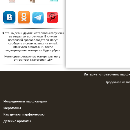
Фото, видео и другие материалы получены
из открытых источников. В случае
претензий правообладатели могут
сообщить о своих правах на e-mail:
info@vash-aromat.ru и, после
подтверждения, материал будет убран.
Некоторые рекламные материалы могут
относиться к категории 18+
Интернет-справочник парф
Продолжая остав
Ингредиенты парфюмерии
Феромоны
Как делают парфюмерию
Детские ароматы