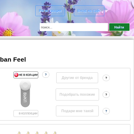
Регистрация
Вход на сайт
ban Feel
?
Другие от бренда
?
?
?