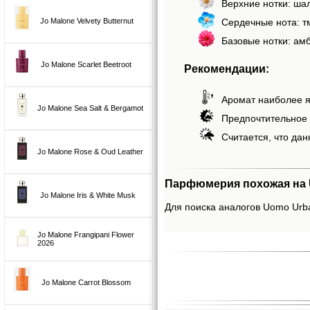
Верхние нотки: шал
Сердечные нота: тм
Jo Malone Velvety Butternut
Базовые нотки: амб
Jo Malone Scarlet Beetroot
Рекомендации:
Аромат наиболее я
Jo Malone Sea Salt & Bergamot
Предпочтительное 
Считается, что дан
Jo Malone Rose & Oud Leather
Парфюмерия похожая на U
Jo Malone Iris & White Musk
Для поиска аналогов Uomo Urba
Jo Malone Frangipani Flower
2026
Jo Malone Carrot Blossom