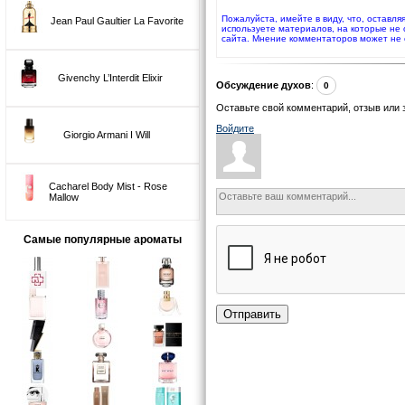
Пожалуйста, имейте в виду, что, оставл
Jean Paul Gaultier La Favorite
используете материалов, на которые не
сайта. Мнение комментаторов может не 
Givenchy L’Interdit Elixir
Обсуждение духов
:
0
Оставьте свой комментарий, отзыв или 
Войдите
Giorgio Armani I Will
Cacharel Body Mist - Rose
Mallow
Самые популярные ароматы
Отправить