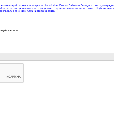
яя комментарий, отзыв или вопрос о Uomo Urban Feel от Salvatore Ferragamo, вы подтверж
 обладаете авторским правом, и разрешаете публикацию написанного вами. Опубликованн
совпадать с мнением Администрации сайта.
задайте вопрос: