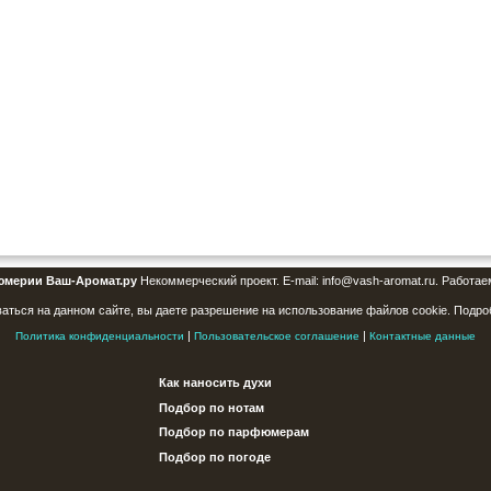
юмерии Ваш-Аромат.ру
Некоммерческий проект. E-mail: info@vash-aromat.ru. Работае
аться на данном сайте, вы даете разрешение на использование файлов cookie. Подро
|
|
Политика конфиденциальности
Пользовательское соглашение
Контактные данные
Как наносить духи
Подбор по нотам
Подбор по парфюмерам
Подбор по погоде