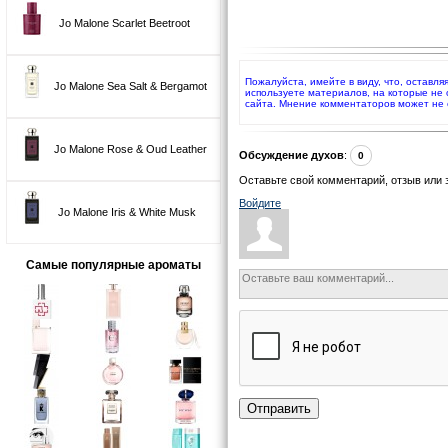
Jo Malone Scarlet Beetroot
Пожалуйста, имейте в виду, что, оставля
Jo Malone Sea Salt & Bergamot
используете материалов, на которые не
сайта. Мнение комментаторов может не 
Jo Malone Rose & Oud Leather
Обсуждение духов
:
0
Оставьте свой комментарий, отзыв или 
Войдите
Jo Malone Iris & White Musk
Самые популярные ароматы
Отправить