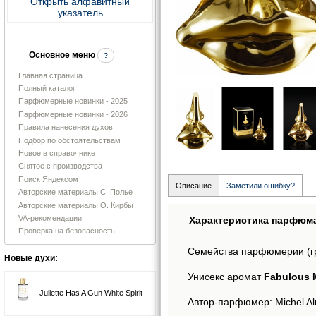
Открыть алфавитный
указатель
Основное меню
?
Главная страница
Полный каталог
Парфюмерные новинки - 2025
Парфюмерные новинки - 2026
Правила нанесения духов
Подбор по обстоятельствам
Новое в справочнике
Снятое с производства
Поиск Яндексом
Описание
Заметили ошибку?
Авторские материалы С. Полье
Авторские материалы О. Кирбы
VA-рекомендации
Характеристика парфюм
Проверка на безопасность
Семейства парфюмерии (г
Новые духи:
Унисекс аромат
Fabulous M
Juliette Has A Gun White Spirit
Автор-парфюмер: Michel Al