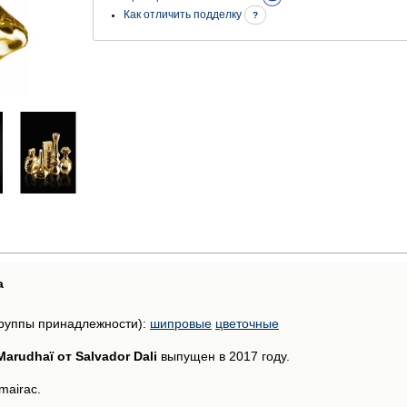
Как отличить подделку
?
а
руппы принадлежности):
шипровые
цветочные
arudhaï от Salvador Dali
выпущен в 2017 году.
mairac.