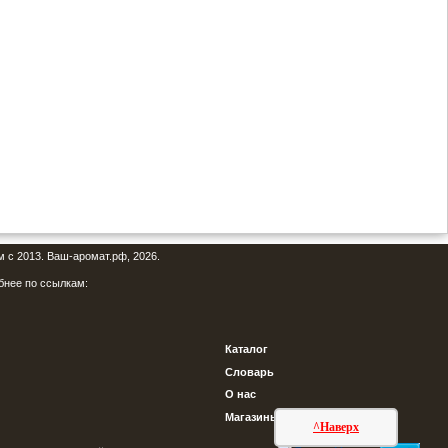
м с 2013. Ваш-аромат.рф, 2026.
бнее по ссылкам:
Каталог
Словарь
О нас
Магазины
^Наверх