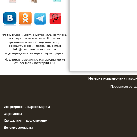
Фото, видео и другие материалы получены
из открытых источников. В случае
претензий правообладатели могут
сообщить о своих правах на e-mail:
info@vash-aromat.ru и, после
подтверждения, материал будет убран.
Некоторые рекламные материалы могут
относиться к категории 18+
Интернет-справочник парф
Продолжая остав
Ингредиенты парфюмерии
Феромоны
Как делают парфюмерию
Детские ароматы