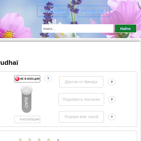
Регистрация
Вход на сайт
rudhaï
?
Другие от бренда
?
?
?