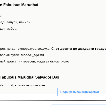
 Fabulous Marudhaï
а.
др, пачули, ваниль.
дал, амбра.
рок, когда температура воздуха, С:
от десяти до двадцати граду
время суток:
любое_время
ный аромат интересен, когда за окном:
ясно
bulous Marudhaï Salvador Dali
arudhaï, кликните по кнопке:
Подобрать похожий аромат