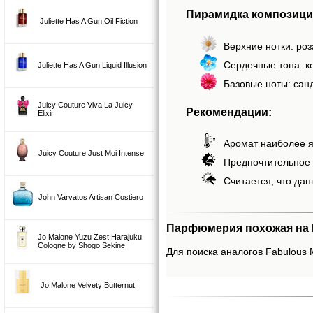
Пирамидка композиции
Juliette Has A Gun Oil Fiction
Верхние нотки: роз
Сердечные тона: ке
Juliette Has A Gun Liquid Illusion
Базовые ноты: сан
Juicy Couture Viva La Juicy
Рекомендации:
Elixir
Аромат наиболее я
Juicy Couture Just Moi Intense
Предпочтительное 
Считается, что дан
John Varvatos Artisan Costiero
Парфюмерия похожая на Fa
Jo Malone Yuzu Zest Harajuku
Cologne by Shogo Sekine
Для поиска аналогов Fabulous M
Jo Malone Velvety Butternut