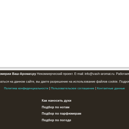
юмерии Ваш-Аромат.ру
Некоммерческий проект. E-mail: info@vash-aromat.ru. Работае
аться на данном сайте, вы даете разрешение на использование файлов cookie. Подро
|
|
Политика конфиденциальности
Пользовательское соглашение
Контактные данные
Как наносить духи
Подбор по нотам
Подбор по парфюмерам
Подбор по погоде