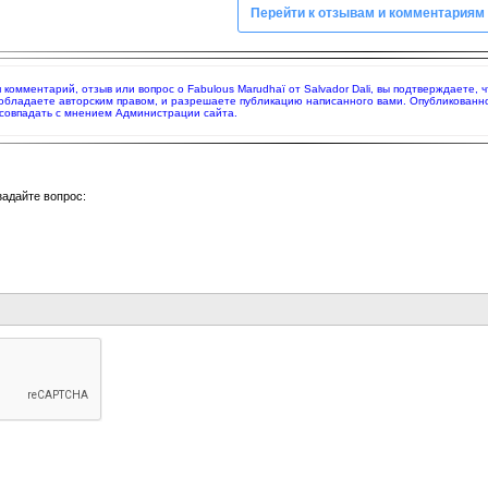
Перейти к отзывам и комментариям
я комментарий, отзыв или вопрос о Fabulous Marudhaï от Salvador Dali, вы подтверждаете
 обладаете авторским правом, и разрешаете публикацию написанного вами. Опубликованн
совпадать с мнением Администрации сайта.
задайте вопрос: