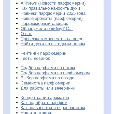
AKNews (Новости парфюмерии)
Как правильно наносить духи
Новинки парфюмерии 2025 года
Новые ароматы (парфюмерия)
Парфюмерный словарь
Обнаружили ошибку? С...
О нас
Проверка компонентов на вред
Найти духи по выгодным ценам
Рейтинги парфюмерии
Тесты новинок
Подбор парфюма по нотам
Подбор парфюма по парфюмерам
Выбор парфюма по погоде
Семейства парфюмерии
Для работы или вечеринки
Концентрация ароматов
Как подобрать парфюм
Как пользоваться справочником
Наши контакты