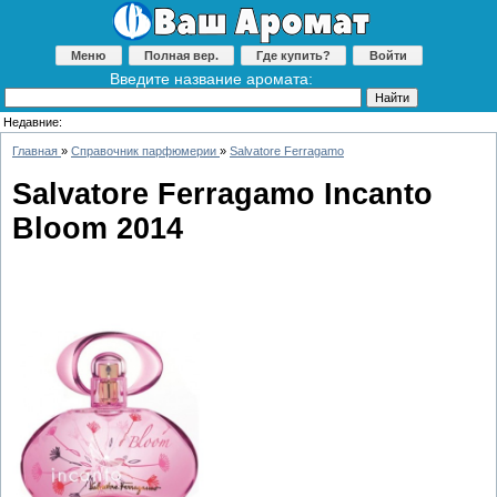
Меню
Полная вер.
Где купить?
Войти
Введите название аромата:
Недавние:
Главная
»
Справочник парфюмерии
»
Salvatore Ferragamo
Salvatore Ferragamo Incanto
Bloom 2014