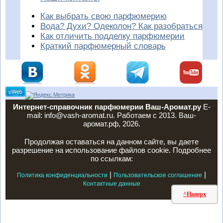
Как выбрать свою парфюмерию
Вода? Духи? Одеколон? Как разобраться
Как отличить подделку парфюмерии
Краткий парфюмерный словарь
Интернет-справочник парфюмерии Ваш-Аромат.ру
E-
mail: info@vash-aromat.ru. Работаем с 2013. Ваш-
аромат.рф, 2026.
Продолжая оставаться на данном сайте, вы даете
разрешение на использование файлов cookie. Подробнее
по ссылкам:
|
|
Политика конфиденциальности
Пользовательское соглашение
Контактные данные
^Наверх