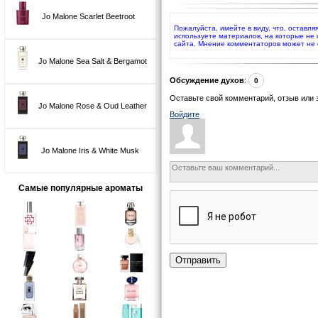
Jo Malone Scarlet Beetroot
Пожалуйста, имейте в виду, что, оставля
используете материалов, на которые не
сайта. Мнение комментаторов может не 
Jo Malone Sea Salt & Bergamot
Обсуждение духов
:
0
Оставьте свой комментарий, отзыв или 
Jo Malone Rose & Oud Leather
Войдите
Jo Malone Iris & White Musk
Самые популярные ароматы
Отправить