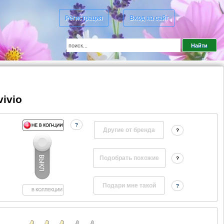
Регистрация
Вход на сайт
ivio
?
Другие от бренда
?
?
?