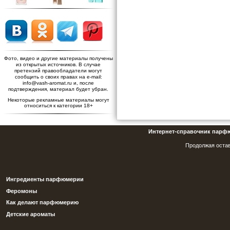
Фото, видео и другие материалы получены
из открытых источников. В случае
претензий правообладатели могут
сообщить о своих правах на e-mail:
info@vash-aromat.ru и, после
подтверждения, материал будет убран.
Некоторые рекламные материалы могут
относиться к категории 18+
Интернет-справочник парф
Продолжая остав
Ингредиенты парфюмерии
Феромоны
Как делают парфюмерию
Детские ароматы