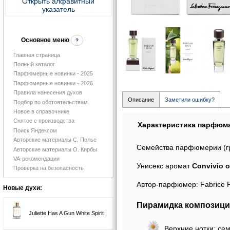
Открыть алфавитный
указатель
Основное меню
?
Главная страница
Полный каталог
Парфюмерные новинки - 2025
Парфюмерные новинки - 2026
Правила нанесения духов
Описание
Заметили ошибку?
Подбор по обстоятельствам
Новое в справочнике
Снятое с производства
Характеристика парфюм
Поиск Яндексом
Авторские материалы С. Полье
Семейства парфюмерии (г
Авторские материалы О. Кирбы
VA-рекомендации
Унисекс аромат
Convivio о
Проверка на безопасность
Автор-парфюмер: Fabrice Pe
Новые духи:
Пирамидка композици
Juliette Has A Gun White Spirit
Верхние нотки: се