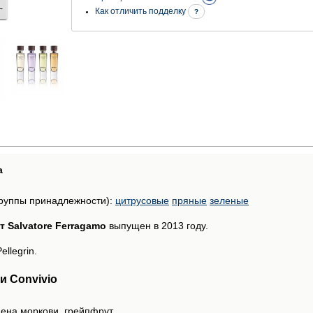
Как отличить подделку
?
а
руппы принадлежности):
цитрусовые
пряные
зеленые
т Salvatore Ferragamo
выпущен в 2013 году.
llegrin.
и Convivio
мена моркови, грейпфрут.