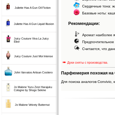
Сердечные тона: ж
Juliette Has A Gun Oil Fiction
Базовые ноты: каш
Рекомендации:
Juliette Has A Gun Liquid Illusion
Аромат наиболее я
Juicy Couture Viva La Juicy
Предпочтительное 
Elixir
Считается, что дан
Juicy Couture Just Moi Intense
➠
Духи сняты с производства.
Парфюмерия похожая на C
John Varvatos Artisan Costiero
Для поиска аналогов Convivio, 
Jo Malone Yuzu Zest Harajuku
Cologne by Shogo Sekine
Jo Malone Velvety Butternut