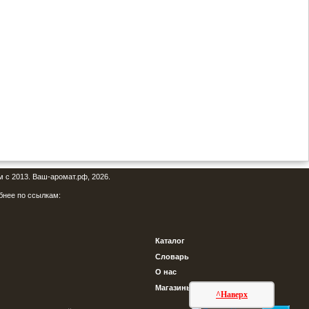
м с 2013. Ваш-аромат.рф, 2026.
бнее по ссылкам:
Каталог
Словарь
О нас
Магазины
^Наверх