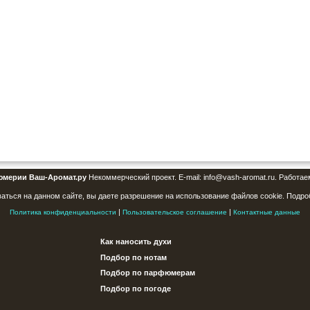
юмерии Ваш-Аромат.ру
Некоммерческий проект. E-mail: info@vash-aromat.ru. Работае
аться на данном сайте, вы даете разрешение на использование файлов cookie. Подро
|
|
Политика конфиденциальности
Пользовательское соглашение
Контактные данные
Как наносить духи
Подбор по нотам
Подбор по парфюмерам
Подбор по погоде