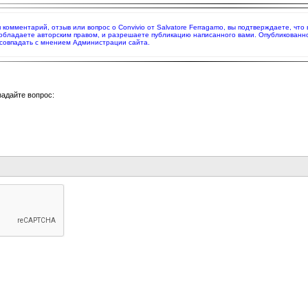
я комментарий, отзыв или вопрос о Convivio от Salvatore Ferragamo, вы подтверждаете, ч
 обладаете авторским правом, и разрешаете публикацию написанного вами. Опубликованн
совпадать с мнением Администрации сайта.
задайте вопрос: