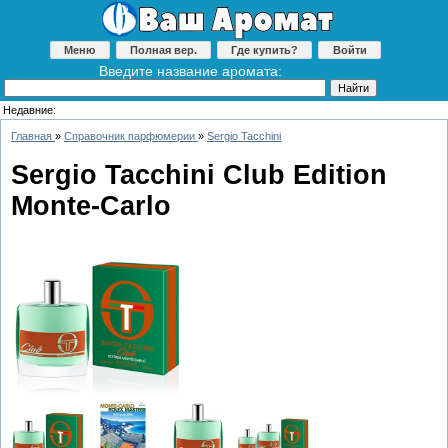
Меню
Полная вер.
Где купить?
Войти
Введите название аромата:
Недавние:
Главная
»
Справочник парфюмерии
»
Sergio Tacchini
Sergio Tacchini Club Edition
Monte-Carlo