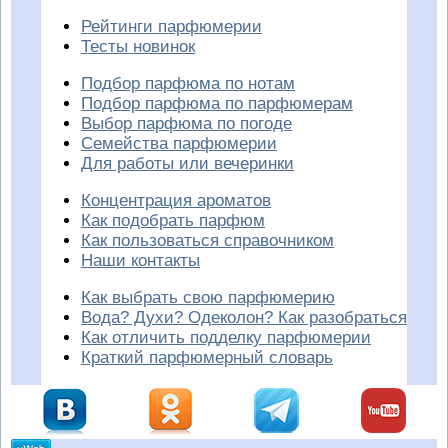
Рейтинги парфюмерии
Тесты новинок
Подбор парфюма по нотам
Подбор парфюма по парфюмерам
Выбор парфюма по погоде
Семейства парфюмерии
Для работы или вечеринки
Концентрация ароматов
Как подобрать парфюм
Как пользоваться справочником
Наши контакты
Как выбрать свою парфюмерию
Вода? Духи? Одеколон? Как разобраться
Как отличить подделку парфюмерии
Краткий парфюмерный словарь