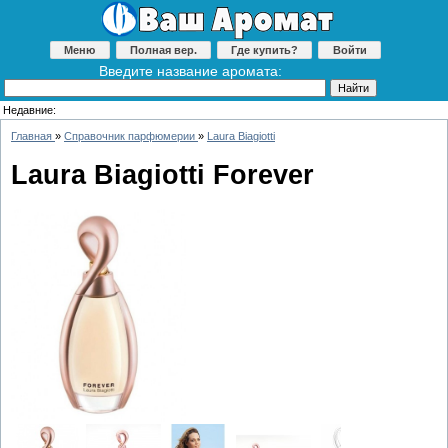
Меню
Полная вер.
Где купить?
Войти
Введите название аромата:
Недавние:
Главная
»
Справочник парфюмерии
»
Laura Biagiotti
Laura Biagiotti Forever