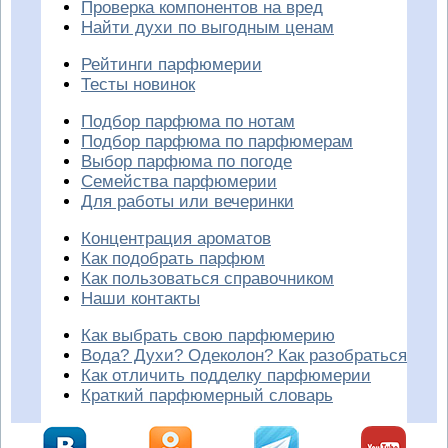
Проверка компонентов на вред
Найти духи по выгодным ценам
Рейтинги парфюмерии
Тесты новинок
Подбор парфюма по нотам
Подбор парфюма по парфюмерам
Выбор парфюма по погоде
Семейства парфюмерии
Для работы или вечеринки
Концентрация ароматов
Как подобрать парфюм
Как пользоваться справочником
Наши контакты
Как выбрать свою парфюмерию
Вода? Духи? Одеколон? Как разобраться
Как отличить подделку парфюмерии
Краткий парфюмерный словарь