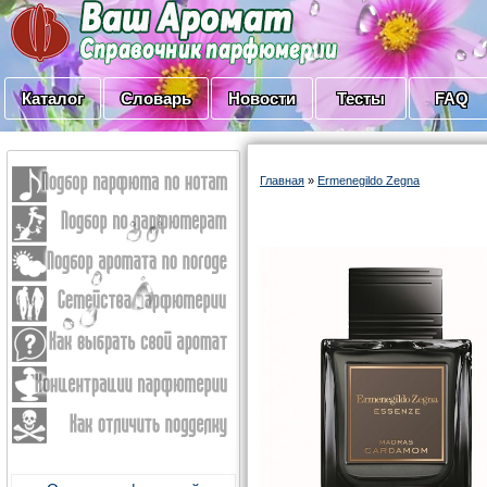
Каталог
Словарь
Новости
Тесты
FAQ
Главная
»
Ermenegildo Zegna