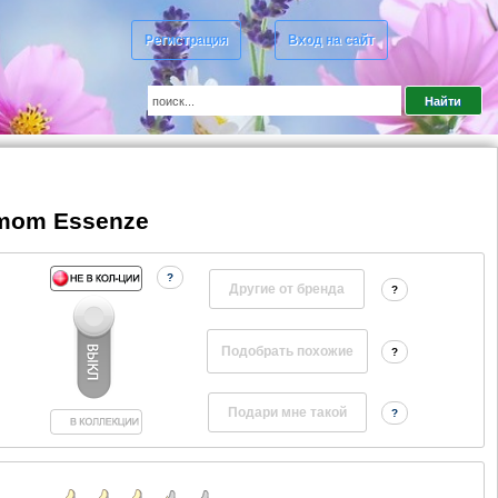
Регистрация
Вход на сайт
amom Essenze
?
Другие от бренда
?
?
?