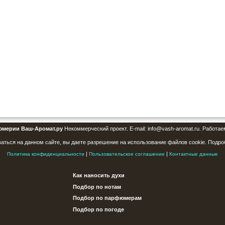
юмерии Ваш-Аромат.ру
Некоммерческий проект. E-mail: info@vash-aromat.ru. Работае
аться на данном сайте, вы даете разрешение на использование файлов cookie. Подро
|
|
Политика конфиденциальности
Пользовательское соглашение
Контактные данные
Как наносить духи
Подбор по нотам
Подбор по парфюмерам
Подбор по погоде