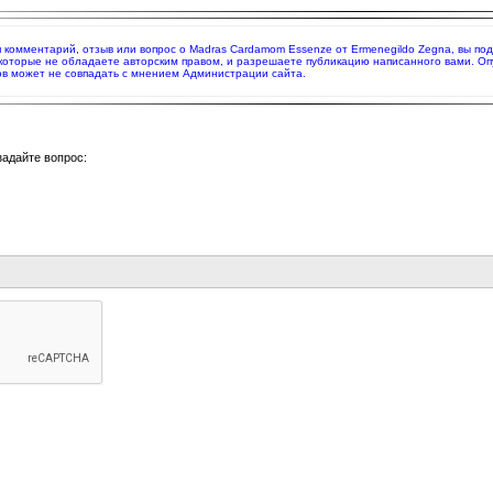
яя комментарий, отзыв или вопрос о Madras Cardamom Essenze от Ermenegildo Zegna, вы п
 которые не обладаете авторским правом, и разрешаете публикацию написанного вами. О
в может не совпадать с мнением Администрации сайта.
задайте вопрос: