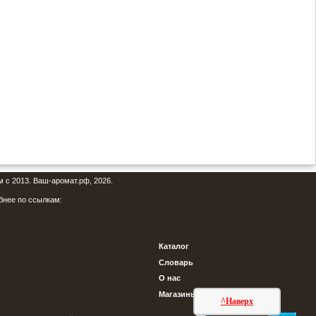
м с 2013. Ваш-аромат.рф, 2026.
бнее по ссылкам:
Каталог
Словарь
О нас
Магазины
^Наверх