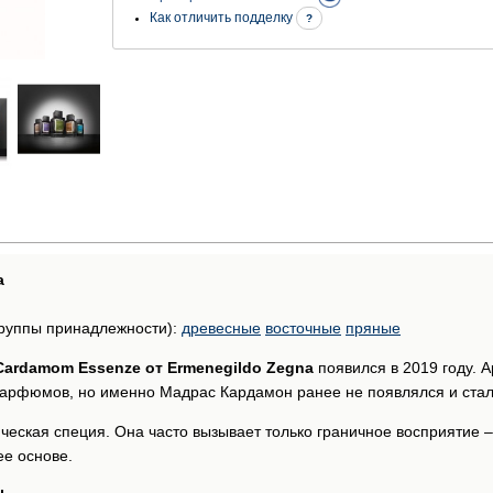
Как отличить подделку
?
а
руппы принадлежности):
древесные
восточные
пряные
Cardamom Essenze от Ermenegildo Zegna
появился в 2019 году. 
парфюмов, но именно Мадрас Кардамон ранее не появлялся и ста
еская специя. Она часто вызывает только граничное восприятие – 
ее основе.