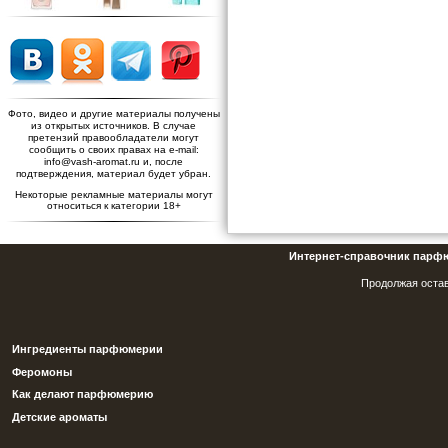
Фото, видео и другие материалы получены
из открытых источников. В случае
претензий правообладатели могут
сообщить о своих правах на e-mail:
info@vash-aromat.ru и, после
подтверждения, материал будет убран.
Некоторые рекламные материалы могут
относиться к категории 18+
Интернет-справочник парф
Продолжая остав
Ингредиенты парфюмерии
Феромоны
Как делают парфюмерию
Детские ароматы