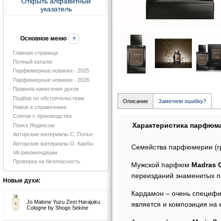
Открыть алфавитный
указатель
Основное меню
?
Главная страница
Полный каталог
Парфюмерные новинки - 2025
Парфюмерные новинки - 2026
Правила нанесения духов
Подбор по обстоятельствам
Описание
Заметили ошибку?
Новое в справочнике
Снятое с производства
Характеристика парфюм
Поиск Яндексом
Авторские материалы С. Полье
Авторские материалы О. Кирбы
Семейства парфюмерии (г
VA-рекомендации
Проверка на безопасность
Мужской парфюм
Madras 
переизданий знаменитых 
Новые духи:
Кардамон – очень специфич
Jo Malone Yuzu Zest Harajuku
является и композиция на 
Cologne by Shogo Sekine