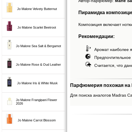
Автор-парфюмер:
Marie S
Jo Malone Velvety Butternut
Пирамидка композици
Композиция включает нотки
Jo Malone Scarlet Beetroot
Рекомендации:
Jo Malone Sea Salt & Bergamot
Аромат наиболее я
Предпочтительное 
Jo Malone Rose & Oud Leather
Считается, что дан
Jo Malone Iris & White Musk
Парфюмерия похожая на M
Для поиска аналогов Madras Ca
Jo Malone Frangipani Flower
2026
Jo Malone Carrot Blossom