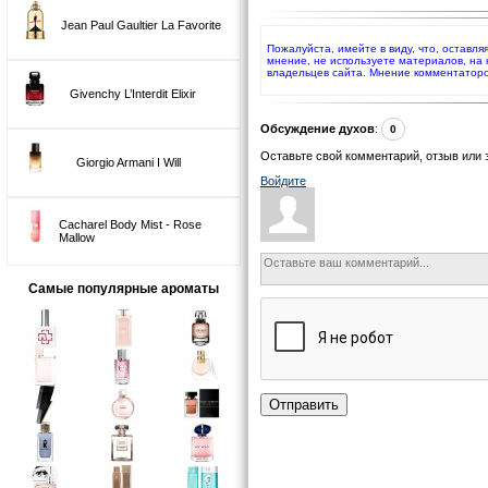
Jean Paul Gaultier La Favorite
Пожалуйста, имейте в виду, что, оставл
мнение, не используете материалов, на
владельцев сайта. Мнение комментаторо
Givenchy L’Interdit Elixir
Обсуждение духов
:
0
Оставьте свой комментарий, отзыв или 
Giorgio Armani I Will
Войдите
Cacharel Body Mist - Rose
Mallow
Самые популярные ароматы
Отправить