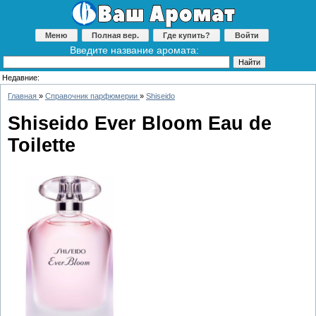
Меню
Полная вер.
Где купить?
Войти
Введите название аромата:
Недавние:
Главная
»
Справочник парфюмерии
»
Shiseido
Shiseido Ever Bloom Eau de
Toilette