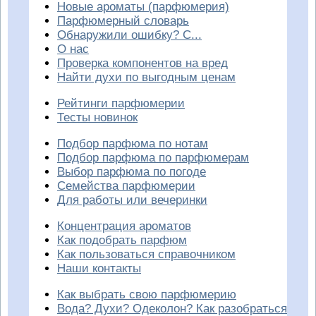
Новые ароматы (парфюмерия)
Парфюмерный словарь
Обнаружили ошибку? С...
О нас
Проверка компонентов на вред
Найти духи по выгодным ценам
Рейтинги парфюмерии
Тесты новинок
Подбор парфюма по нотам
Подбор парфюма по парфюмерам
Выбор парфюма по погоде
Семейства парфюмерии
Для работы или вечеринки
Концентрация ароматов
Как подобрать парфюм
Как пользоваться справочником
Наши контакты
Как выбрать свою парфюмерию
Вода? Духи? Одеколон? Как разобраться