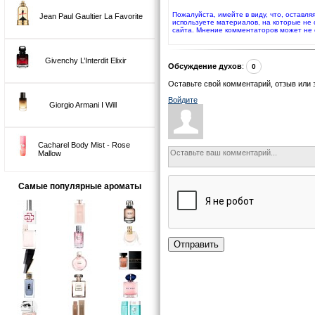
Пожалуйста, имейте в виду, что, оставл
Jean Paul Gaultier La Favorite
используете материалов, на которые не
сайта. Мнение комментаторов может не 
Givenchy L’Interdit Elixir
Обсуждение духов
:
0
Оставьте свой комментарий, отзыв или 
Войдите
Giorgio Armani I Will
Cacharel Body Mist - Rose
Mallow
Самые популярные ароматы
Отправить