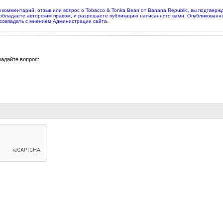
яя комментарий, отзыв или вопрос о Tobacco & Tonka Bean от Banana Republic, вы подтвер
 обладаете авторским правом, и разрешаете публикацию написанного вами. Опубликованн
совпадать с мнением Администрации сайта.
задайте вопрос: