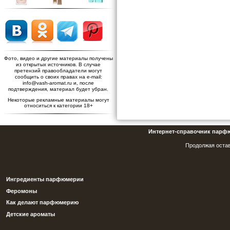
Фото, видео и другие материалы получены
из открытых источников. В случае
претензий правообладатели могут
сообщить о своих правах на e-mail:
info@vash-aromat.ru и, после
подтверждения, материал будет убран.
Некоторые рекламные материалы могут
относиться к категории 18+
Интернет-справочник парф
Продолжая остав
Ингредиенты парфюмерии
Феромоны
Как делают парфюмерию
Детские ароматы