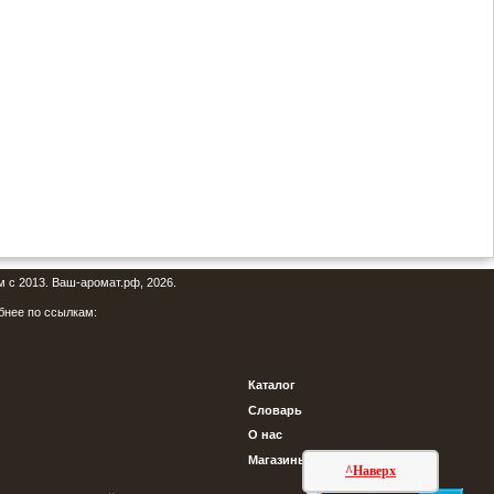
м с 2013. Ваш-аромат.рф, 2026.
бнее по ссылкам:
Каталог
Словарь
О нас
Магазины
^Наверх