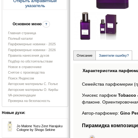
Открыть алфавитный
указатель
Основное меню
?
Главная страница
Полный каталог
Парфюмерные новинки - 2025
Парфюмерные новинки - 2026
Правила нанесения духов
Описание
Заметили ошибку?
Подбор по обстоятельствам
Новое в справочнике
Характеристика парфюм
Снятое с производства
Поиск Яндексом
Семейства парфюмерии (г
Авторские материалы С. Полье
Авторские материалы О. Кирбы
Унисекс парфюм
Tobacco 
VA-рекомендации
Проверка на безопасность
флаконе. Ориентировочная
Автор-парфюмер:
Gino Pe
Новые духи:
Пирамидка композиции
Jo Malone Yuzu Zest Harajuku
Cologne by Shogo Sekine