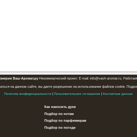
юмерии Ваш-Аромат.ру
Некоммерческий проект. E-mail: info@vash-aromat.ru. Работае
аться на данном сайте, вы даете разрешение на использование файлов cookie. Подро
|
|
Политика конфиденциальности
Пользовательское соглашение
Контактные данные
Как наносить духи
Подбор по нотам
Подбор по парфюмерам
Подбор по погоде