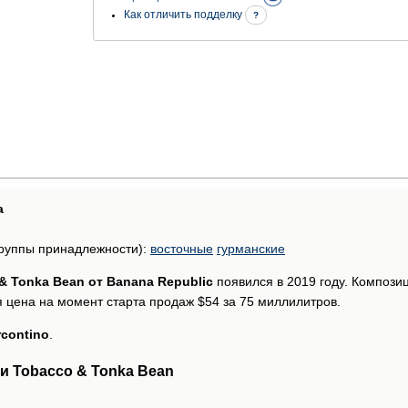
Как отличить подделку
?
а
руппы принадлежности):
восточные
гурманские
& Tonka Bean от Banana Republic
появился в 2019 году. Композ
 цена на момент старта продаж $54 за 75 миллилитров.
rcontino
.
 Tobacco & Tonka Bean