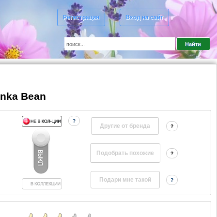
Регистрация
Вход на сайт
onka Bean
?
Другие от бренда
?
?
?