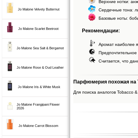
Верхние нотки: ан
Сердечные тона: ли
Jo Malone Velvety Butternut
Базовые ноты: боб
Jo Malone Scarlet Beetroot
Рекомендации:
Аромат наиболее я
Jo Malone Sea Salt & Bergamot
Предпочтительное 
Считается, что дан
Jo Malone Rose & Oud Leather
Парфюмерия похожая на T
Jo Malone Iris & White Musk
Для поиска аналогов Tobacco & 
Jo Malone Frangipani Flower
2026
Jo Malone Carrot Blossom