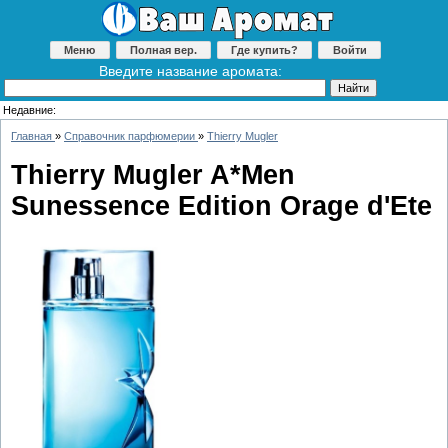
Меню
Полная вер.
Где купить?
Войти
Введите название аромата:
Недавние:
Главная
»
Справочник парфюмерии
»
Thierry Mugler
Thierry Mugler A*Men
Sunessence Edition Orage d'Ete