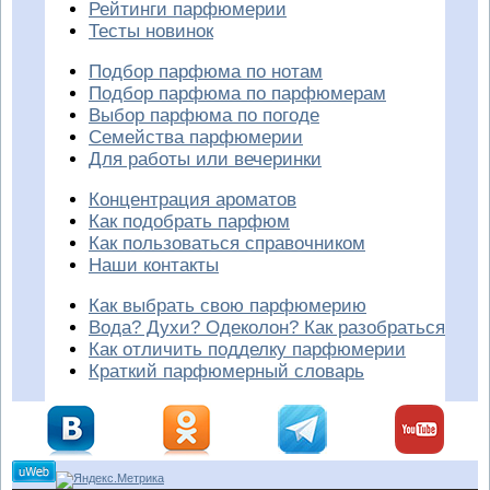
Рейтинги парфюмерии
Тесты новинок
Подбор парфюма по нотам
Подбор парфюма по парфюмерам
Выбор парфюма по погоде
Семейства парфюмерии
Для работы или вечеринки
Концентрация ароматов
Как подобрать парфюм
Как пользоваться справочником
Наши контакты
Как выбрать свою парфюмерию
Вода? Духи? Одеколон? Как разобраться
Как отличить подделку парфюмерии
Краткий парфюмерный словарь