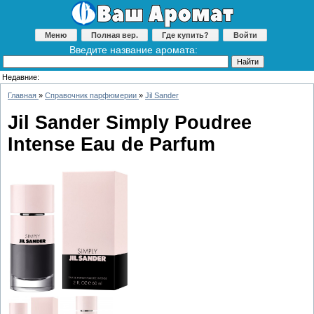
Меню
Полная вер.
Где купить?
Войти
Введите название аромата:
Недавние:
Главная
»
Справочник парфюмерии
»
Jil Sander
Jil Sander Simply Poudree
Intense Eau de Parfum