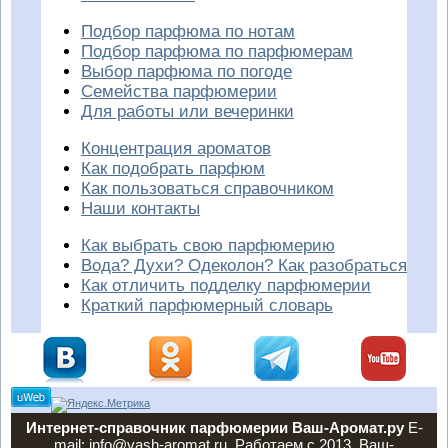
Подбор парфюма по нотам
Подбор парфюма по парфюмерам
Выбор парфюма по погоде
Семейства парфюмерии
Для работы или вечеринки
Концентрация ароматов
Как подобрать парфюм
Как пользоваться справочником
Наши контакты
Как выбрать свою парфюмерию
Вода? Духи? Одеколон? Как разобраться
Как отличить подделку парфюмерии
Краткий парфюмерный словарь
Интернет-справочник парфюмерии Ваш-Аромат.ру
E-
mail: info@vash-aromat.ru. Работаем с 2013. Ваш-