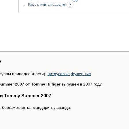
Как отличить подделку
?
а
руппы принадлежности):
цитрусовые
фужерные
ummer 2007 от Tommy Hilfiger
выпущен в 2007 году.
и Tommy Summer 2007
 бергамот, мята, мандарин, лаванда.