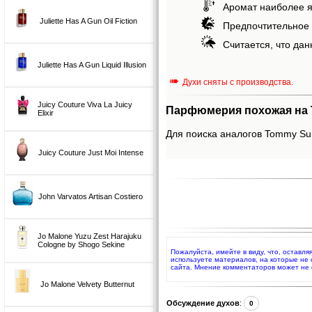
Аромат наиболее я
Juliette Has A Gun Oil Fiction
Предпочтительное 
Считается, что дан
Juliette Has A Gun Liquid Illusion
➠
Духи сняты с производства.
Juicy Couture Viva La Juicy
Парфюмерия похожая на T
Elixir
Для поиска аналогов Tommy Sum
Juicy Couture Just Moi Intense
John Varvatos Artisan Costiero
Jo Malone Yuzu Zest Harajuku
Cologne by Shogo Sekine
Пожалуйста, имейте в виду, что, оставл
используете материалов, на которые не
сайта. Мнение комментаторов может не 
Jo Malone Velvety Butternut
Обсуждение духов
:
0