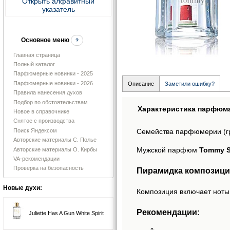
Открыть алфавитный
указатель
Основное меню
?
Главная страница
Полный каталог
Парфюмерные новинки - 2025
Парфюмерные новинки - 2026
Описание
Заметили ошибку?
Правила нанесения духов
Подбор по обстоятельствам
Характеристика парфюм
Новое в справочнике
Снятое с производства
Поиск Яндексом
Семейства парфюмерии (г
Авторские материалы С. Полье
Мужской парфюм
Tommy S
Авторские материалы О. Кирбы
VA-рекомендации
Проверка на безопасность
Пирамидка композици
Новые духи:
Композиция включает ноты:
Рекомендации:
Juliette Has A Gun White Spirit