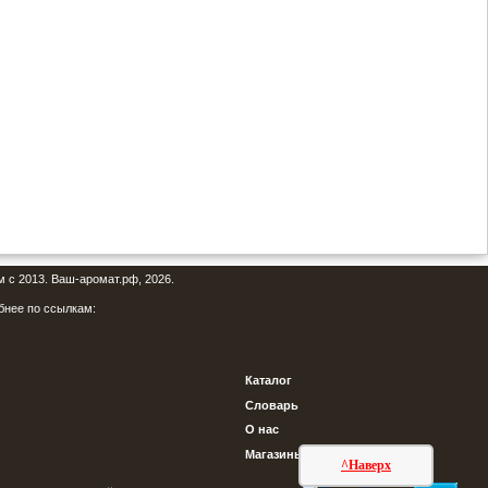
м с 2013. Ваш-аромат.рф, 2026.
бнее по ссылкам:
Каталог
Словарь
О нас
Магазины
^Наверх