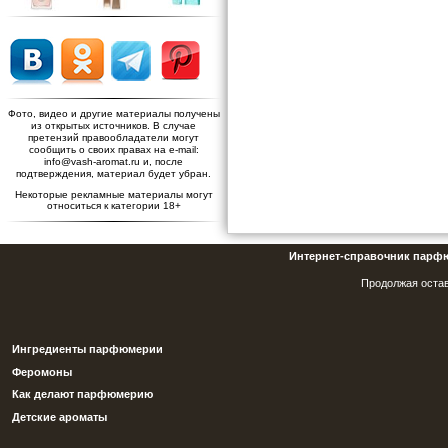
Фото, видео и другие материалы получены
из открытых источников. В случае
претензий правообладатели могут
сообщить о своих правах на e-mail:
info@vash-aromat.ru и, после
подтверждения, материал будет убран.
Некоторые рекламные материалы могут
относиться к категории 18+
Интернет-справочник парф
Продолжая остав
Ингредиенты парфюмерии
Феромоны
Как делают парфюмерию
Детские ароматы