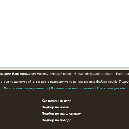
юмерии Ваш-Аромат.ру
Некоммерческий проект. E-mail: info@vash-aromat.ru. Работае
аться на данном сайте, вы даете разрешение на использование файлов cookie. Подро
|
|
Политика конфиденциальности
Пользовательское соглашение
Контактные данные
Как наносить духи
Подбор по нотам
Подбор по парфюмерам
Подбор по погоде