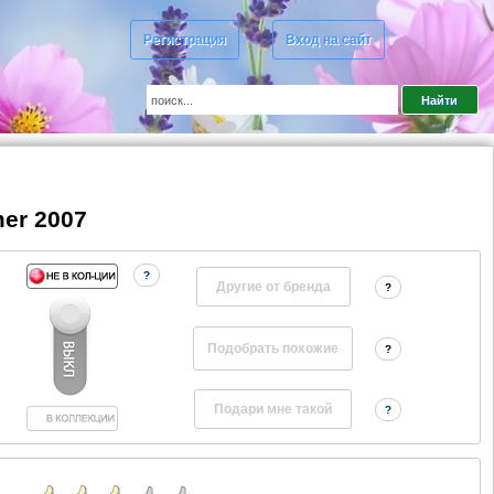
Регистрация
Вход на сайт
er 2007
?
Другие от бренда
?
?
?