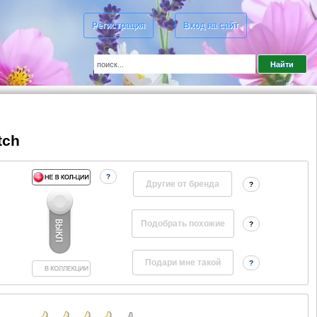
Регистрация
Вход на сайт
tch
?
Другие от бренда
?
?
?