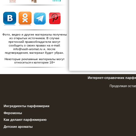
Фото, видео и другие материалы получены
из открытых источников. В случае
претензий правообладатели могут
сообщить о своих правах на e-mail:
info@vash-aromat.ru и, после
подтверждения, материал будет убран.
Некоторые рекламные материалы могут
относиться к категории 18+
Интернет-справочник парф
Продолжая остав
Ингредиенты парфюмерии
Феромоны
Как делают парфюмерию
Детские ароматы