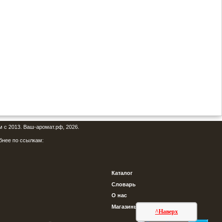
м с 2013. Ваш-аромат.рф, 2026.
бнее по ссылкам:
Каталог
Словарь
О нас
Магазины
^Наверх