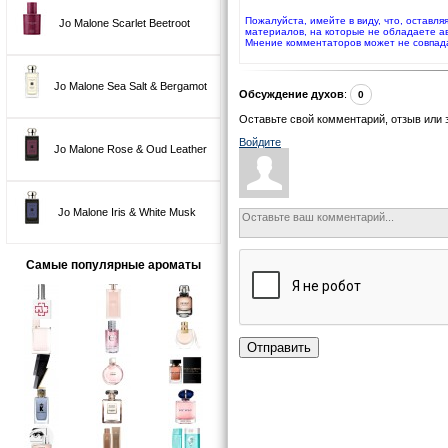
Пожалуйста, имейте в виду, что, оставля
Jo Malone Scarlet Beetroot
материалов, на которые не обладаете а
Мнение комментаторов может не совпад
Jo Malone Sea Salt & Bergamot
Обсуждение духов
:
0
Оставьте свой комментарий, отзыв или 
Войдите
Jo Malone Rose & Oud Leather
Jo Malone Iris & White Musk
Самые популярные ароматы
Отправить