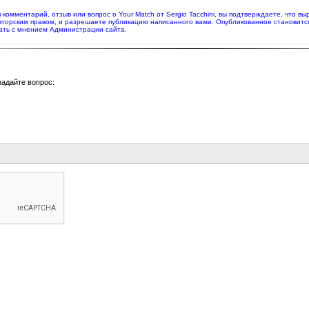
я комментарий, отзыв или вопрос о Your Match от Sergio Tacchini, вы подтверждаете, что
вторским правом, и разрешаете публикацию написанного вами. Опубликованное становитс
ать с мнением Администрации сайта.
задайте вопрос: