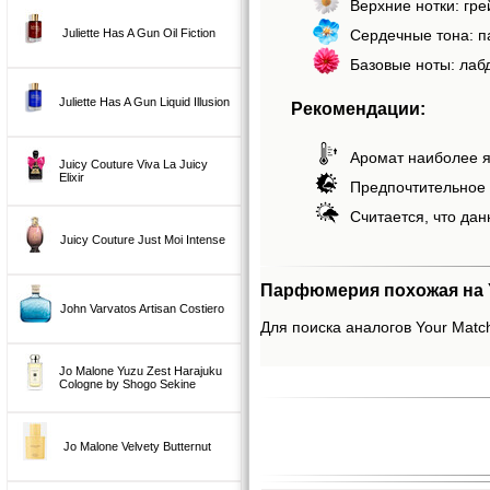
Верхние нотки: гре
Сердечные тона: па
Juliette Has A Gun Oil Fiction
Базовые ноты: лаб
Juliette Has A Gun Liquid Illusion
Рекомендации:
Аромат наиболее я
Juicy Couture Viva La Juicy
Elixir
Предпочтительное 
Считается, что дан
Juicy Couture Just Moi Intense
Парфюмерия похожая на Yo
John Varvatos Artisan Costiero
Для поиска аналогов Your Match
Jo Malone Yuzu Zest Harajuku
Cologne by Shogo Sekine
Jo Malone Velvety Butternut