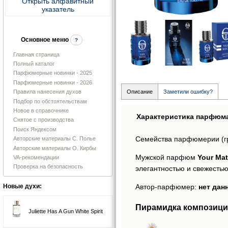
Открыть алфавитный
указатель
Основное меню
?
Главная страница
Полный каталог
Парфюмерные новинки - 2025
Парфюмерные новинки - 2026
Правила нанесения духов
Описание
Заметили ошибку?
Подбор по обстоятельствам
Новое в справочнике
Характеристика парфюм
Снятое с производства
Поиск Яндексом
Семейства парфюмерии (г
Авторские материалы С. Полье
Авторские материалы О. Кирбы
Мужской парфюм
Your Mat
VA-рекомендации
Проверка на безопасность
элегантностью и свежестью
Автор-парфюмер:
нет дан
Новые духи:
Пирамидка композиции
Juliette Has A Gun White Spirit