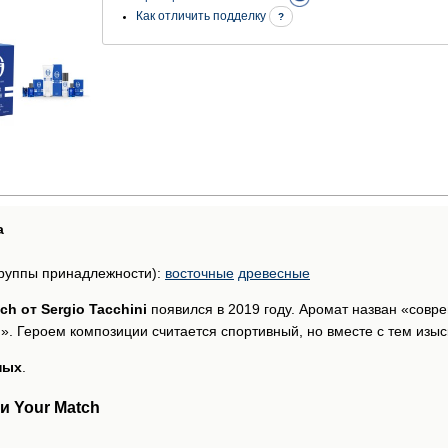
Как отличить подделку
?
а
руппы принадлежности):
восточные
древесные
ch от Sergio Tacchini
появился в 2019 году. Аромат назван «совр
». Героем композиции считается спортивный, но вместе с тем изы
ных
.
 Your Match