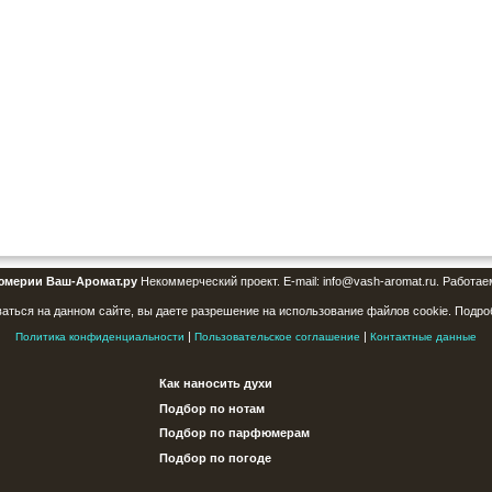
юмерии Ваш-Аромат.ру
Некоммерческий проект. E-mail: info@vash-aromat.ru. Работае
аться на данном сайте, вы даете разрешение на использование файлов cookie. Подро
|
|
Политика конфиденциальности
Пользовательское соглашение
Контактные данные
Как наносить духи
Подбор по нотам
Подбор по парфюмерам
Подбор по погоде