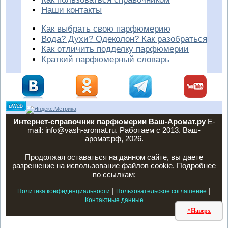
Наши контакты
Как выбрать свою парфюмерию
Вода? Духи? Одеколон? Как разобраться
Как отличить подделку парфюмерии
Краткий парфюмерный словарь
Интернет-справочник парфюмерии Ваш-Аромат.ру
E-
mail: info@vash-aromat.ru. Работаем с 2013. Ваш-
аромат.рф, 2026.
Продолжая оставаться на данном сайте, вы даете
разрешение на использование файлов cookie. Подробнее
по ссылкам:
|
|
Политика конфиденциальности
Пользовательское соглашение
Контактные данные
^Наверх