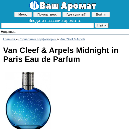
Меню
Полная вер.
Где купить?
Войти
Введите название аромата:
Недавние:
Главная
»
Справочник парфюмерии
»
Van Cleef & Arpels
Van Cleef & Arpels Midnight in
Paris Eau de Parfum