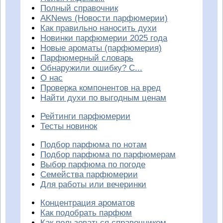
Полный справочник
AKNews (Новости парфюмерии)
Как правильно наносить духи
Новинки парфюмерии 2025 года
Новые ароматы (парфюмерия)
Парфюмерный словарь
Обнаружили ошибку? С...
О нас
Проверка компонентов на вред
Найти духи по выгодным ценам
Рейтинги парфюмерии
Тесты новинок
Подбор парфюма по нотам
Подбор парфюма по парфюмерам
Выбор парфюма по погоде
Семейства парфюмерии
Для работы или вечеринки
Концентрация ароматов
Как подобрать парфюм
Как пользоваться справочником