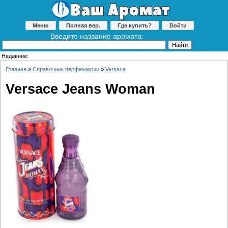
Меню
Полная вер.
Где купить?
Войти
Введите название аромата:
Недавние:
Главная
»
Справочник парфюмерии
»
Versace
Versace Jeans Woman