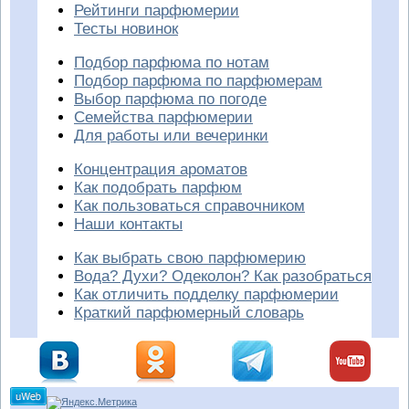
Рейтинги парфюмерии
Тесты новинок
Подбор парфюма по нотам
Подбор парфюма по парфюмерам
Выбор парфюма по погоде
Семейства парфюмерии
Для работы или вечеринки
Концентрация ароматов
Как подобрать парфюм
Как пользоваться справочником
Наши контакты
Как выбрать свою парфюмерию
Вода? Духи? Одеколон? Как разобраться
Как отличить подделку парфюмерии
Краткий парфюмерный словарь