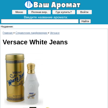
Меню
Полная вер.
Где купить?
Войти
Введите название аромата:
Недавние:
Главная
»
Справочник парфюмерии
»
Versace
Versace White Jeans