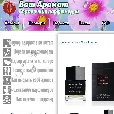
Каталог
Словарь
Новости
Тесты
FAQ
Главная
»
Yves Saint Laurent