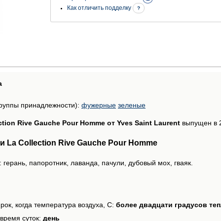
Как отличить подделку
?
а
руппы принадлежности):
фужерные
зеленые
ction Rive Gauche Pour Homme от Yves Saint Laurent
выпущен в 2
 La Collection Rive Gauche Pour Homme
герань, папоротник, лаванда, пачули, дубовый мох, гваяк.
рок, когда температура воздуха, С:
более двадцати градусов те
время суток:
день