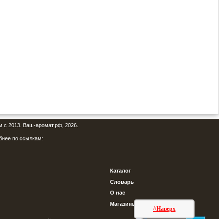
м с 2013. Ваш-аромат.рф, 2026.
бнее по ссылкам:
Каталог
Словарь
О нас
Магазины
^Наверх