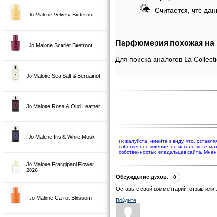
Считается, что дан
Jo Malone Velvety Butternut
Парфюмерия похожая на La
Jo Malone Scarlet Beetroot
Для поиска аналогов La Collect
Jo Malone Sea Salt & Bergamot
Jo Malone Rose & Oud Leather
Jo Malone Iris & White Musk
Пожалуйста, имейте в виду, что, оставля
собственное мнение, не используете ма
собственностью владельцев сайта. Мнен
Jo Malone Frangipani Flower
2026
Обсуждение духов
:
0
Оставьте свой комментарий, отзыв или 
Jo Malone Carrot Blossom
Войдите