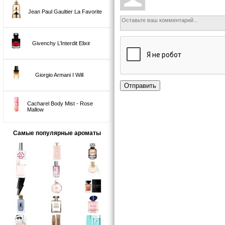
Jean Paul Gaultier La Favorite
Givenchy L’Interdit Elixir
Giorgio Armani I Will
Отправить
Cacharel Body Mist - Rose
Mallow
Самые популярные ароматы