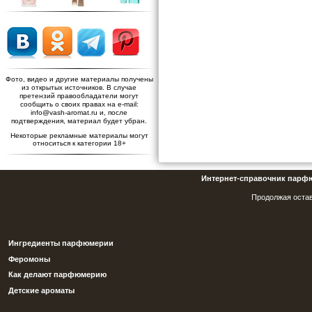
Фото, видео и другие материалы получены
из открытых источников. В случае
претензий правообладатели могут
сообщить о своих правах на e-mail:
info@vash-aromat.ru и, после
подтверждения, материал будет убран.
Некоторые рекламные материалы могут
относиться к категории 18+
Интернет-справочник парф
Продолжая остав
Ингредиенты парфюмерии
Феромоны
Как делают парфюмерию
Детские ароматы