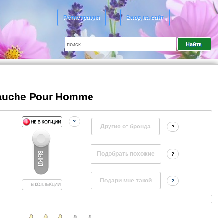
Регистрация
Вход на сайт
 Gauche Pour Homme
?
Другие от бренда
?
?
?