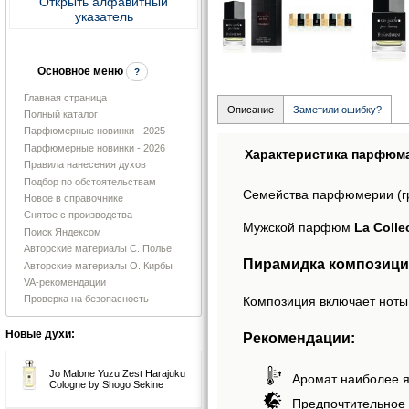
Открыть алфавитный
указатель
Основное меню
?
Главная страница
Описание
Заметили ошибку?
Полный каталог
Парфюмерные новинки - 2025
Парфюмерные новинки - 2026
Характеристика парфюм
Правила нанесения духов
Подбор по обстоятельствам
Семейства парфюмерии (г
Новое в справочнике
Снятое с производства
Мужской парфюм
La Colle
Поиск Яндексом
Авторские материалы С. Полье
Пирамидка композиции
Авторские материалы О. Кирбы
VA-рекомендации
Проверка на безопасность
Композиция включает ноты: 
Новые духи:
Рекомендации:
Jo Malone Yuzu Zest Harajuku
Аромат наиболее я
Cologne by Shogo Sekine
Предпочтительное 