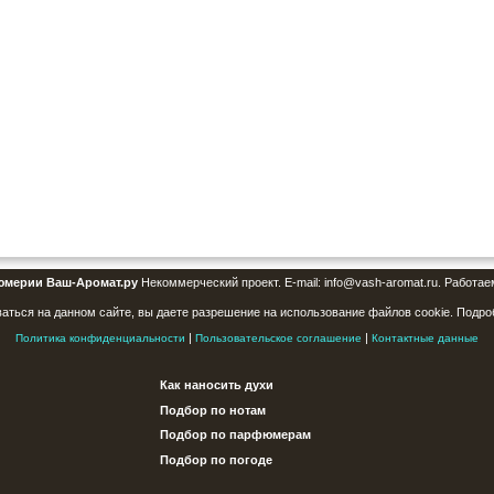
юмерии Ваш-Аромат.ру
Некоммерческий проект. E-mail: info@vash-aromat.ru. Работае
аться на данном сайте, вы даете разрешение на использование файлов cookie. Подро
|
|
Политика конфиденциальности
Пользовательское соглашение
Контактные данные
Как наносить духи
Подбор по нотам
Подбор по парфюмерам
Подбор по погоде