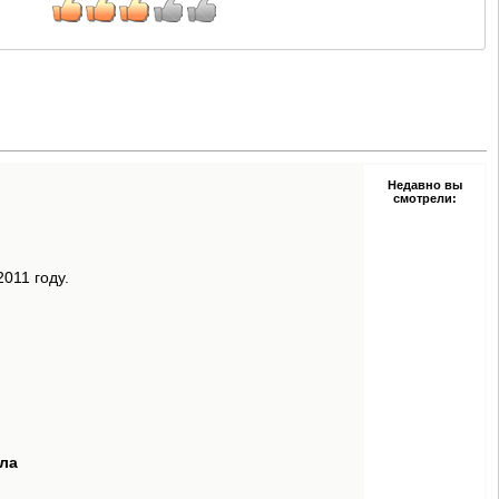
Недавно вы
смотрели:
011 году.
пла