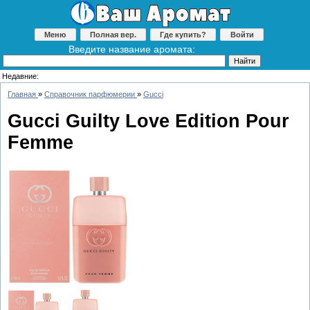
Меню
Полная вер.
Где купить?
Войти
Введите название аромата:
Недавние:
Главная
»
Справочник парфюмерии
»
Gucci
Gucci Guilty Love Edition Pour
Femme