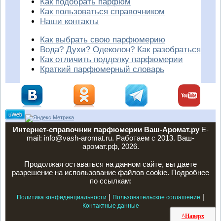
Как подобрать парфюм
Как пользоваться справочником
Наши контакты
Как выбрать свою парфюмерию
Вода? Духи? Одеколон? Как разобраться
Как отличить подделку парфюмерии
Краткий парфюмерный словарь
Интернет-справочник парфюмерии Ваш-Аромат.ру
E-
mail: info@vash-aromat.ru. Работаем с 2013. Ваш-
аромат.рф, 2026.
Продолжая оставаться на данном сайте, вы даете
разрешение на использование файлов cookie. Подробнее
по ссылкам:
|
|
Политика конфиденциальности
Пользовательское соглашение
Контактные данные
^Наверх