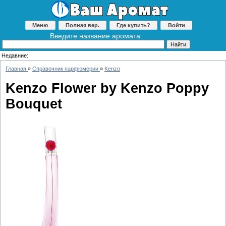
Меню
Полная вер.
Где купить?
Войти
Введите название аромата:
Недавние:
Главная
»
Справочник парфюмерии
»
Kenzo
Kenzo Flower by Kenzo Poppy
Bouquet