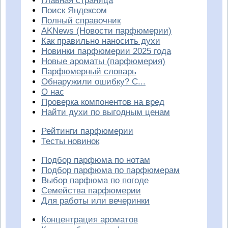
Главная страница
Поиск Яндексом
Полный справочник
AKNews (Новости парфюмерии)
Как правильно наносить духи
Новинки парфюмерии 2025 года
Новые ароматы (парфюмерия)
Парфюмерный словарь
Обнаружили ошибку? С...
О нас
Проверка компонентов на вред
Найти духи по выгодным ценам
Рейтинги парфюмерии
Тесты новинок
Подбор парфюма по нотам
Подбор парфюма по парфюмерам
Выбор парфюма по погоде
Семейства парфюмерии
Для работы или вечеринки
Концентрация ароматов