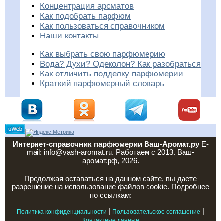
Концентрация ароматов
Как подобрать парфюм
Как пользоваться справочником
Наши контакты
Как выбрать свою парфюмерию
Вода? Духи? Одеколон? Как разобраться
Как отличить подделку парфюмерии
Краткий парфюмерный словарь
Интернет-справочник парфюмерии Ваш-Аромат.ру
E-
mail: info@vash-aromat.ru. Работаем с 2013. Ваш-
аромат.рф, 2026.
Продолжая оставаться на данном сайте, вы даете
разрешение на использование файлов cookie. Подробнее
по ссылкам:
|
|
Политика конфиденциальности
Пользовательское соглашение
Контактные данные