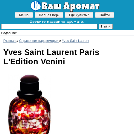
Меню
Полная вер.
Где купить?
Войти
Введите название аромата:
Недавние:
Главная
»
Справочник парфюмерии
»
Yves Saint Laurent
Yves Saint Laurent Paris
L'Edition Venini