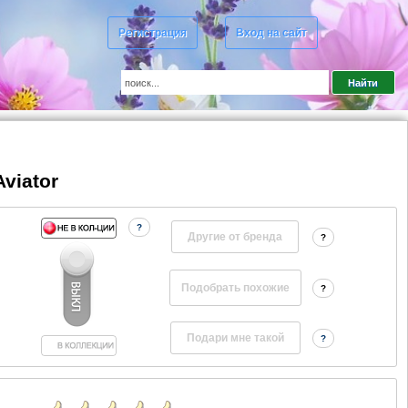
Регистрация
Вход на сайт
Aviator
?
Другие от бренда
?
?
?