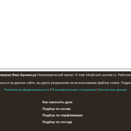
юмерии Ваш-Аромат.ру
Некоммерческий проект. E-mail: info@vash-aromat.ru. Работае
аться на данном сайте, вы даете разрешение на использование файлов cookie. Подро
|
|
Политика конфиденциальности
Пользовательское соглашение
Контактные данные
Как наносить духи
Подбор по нотам
Подбор по парфюмерам
Подбор по погоде