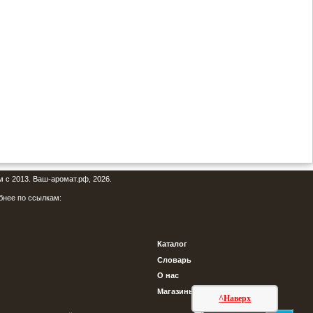
м с 2013. Ваш-аромат.рф, 2026.
бнее по ссылкам:
Каталог
Словарь
О нас
Магазины
^Наверх