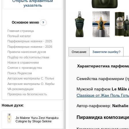
Открыть алфавитный
указатель
Основное меню
?
Главная страница
Полный каталог
Парфюмерные новинки - 2025
Парфюмерные новинки - 2026
Правила нанесения духов
Описание
Заметили ошибку?
Подбор по обстоятельствам
Новое в справочнике
Характеристика парфюм
Снятое с производства
Поиск Яндексом
Семейства парфюмерии (г
Авторские материалы С. Полье
Авторские материалы О. Кирбы
Мужской парфюм
Le Mâle 
VA-рекомендации
Проверка на безопасность
Classique от Жан Поль Гот
Автор-парфюмер:
Nathali
Новые духи:
Пирамидка композиции 
Jo Malone Yuzu Zest Harajuku
Cologne by Shogo Sekine
Композиция включает нотки