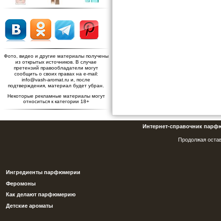
Фото, видео и другие материалы получены
из открытых источников. В случае
претензий правообладатели могут
сообщить о своих правах на e-mail:
info@vash-aromat.ru и, после
подтверждения, материал будет убран.
Некоторые рекламные материалы могут
относиться к категории 18+
Интернет-справочник парф
Продолжая остав
Ингредиенты парфюмерии
Феромоны
Как делают парфюмерию
Детские ароматы