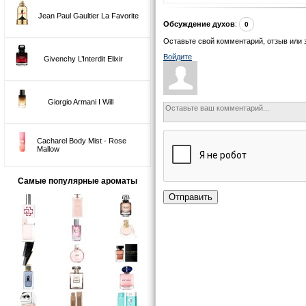
Jean Paul Gaultier La Favorite
Обсуждение духов
:
0
Оставьте свой комментарий, отзыв или 
Войдите
Givenchy L’Interdit Elixir
Giorgio Armani I Will
Cacharel Body Mist - Rose
Mallow
Самые популярные ароматы
Отправить