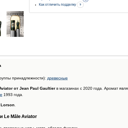
Как отличить подделку
?
а
руппы принадлежности):
древесные
Aviator от Jean Paul Gaultier
в магазинах с 2020 года. Аромат явл
ье
1993 года.
e Lorson
.
Le Mâle Aviator
: древесные ноты, мята, абсолю фиалки.