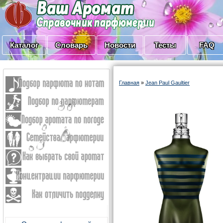
Каталог
Словарь
Новости
Тесты
FAQ
Главная
»
Jean Paul Gaultier