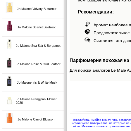
Jo Malone Velvety Butternut
Рекомендации:
Аромат наиболее я
Jo Malone Scarlet Beetroot
Предпочтительное 
Считается, что дан
Jo Malone Sea Salt & Bergamot
Парфюмерия похожая на Le 
Jo Malone Rose & Oud Leather
Для поиска аналогов Le Male Avi
Jo Malone Iris & White Musk
Jo Malone Frangipani Flower
2026
Jo Malone Carrot Blossom
Пожалуйста, имейте в виду, что, оставля
используете материалов, на которые не
сайта. Мнение комментаторов может не 