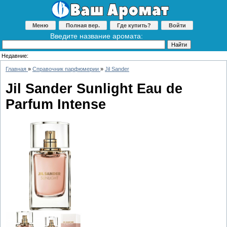
Меню
Полная вер.
Где купить?
Войти
Введите название аромата:
Недавние:
Главная
»
Справочник парфюмерии
»
Jil Sander
Jil Sander Sunlight Eau de
Parfum Intense