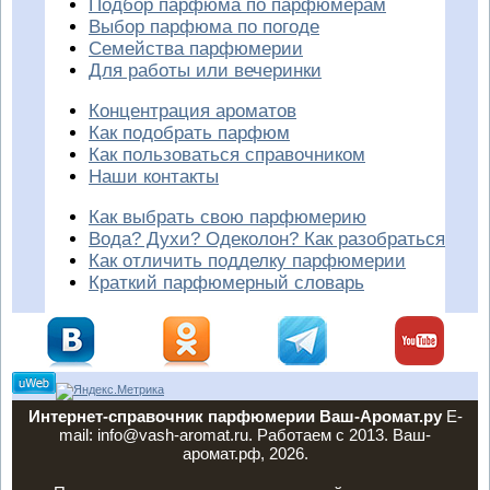
Подбор парфюма по парфюмерам
Выбор парфюма по погоде
Семейства парфюмерии
Для работы или вечеринки
Концентрация ароматов
Как подобрать парфюм
Как пользоваться справочником
Наши контакты
Как выбрать свою парфюмерию
Вода? Духи? Одеколон? Как разобраться
Как отличить подделку парфюмерии
Краткий парфюмерный словарь
Интернет-справочник парфюмерии Ваш-Аромат.ру
E-
mail: info@vash-aromat.ru. Работаем с 2013. Ваш-
аромат.рф, 2026.