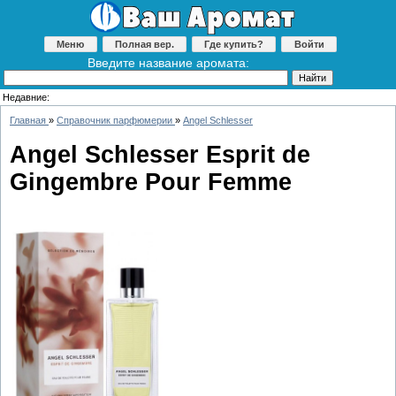
Меню
Полная вер.
Где купить?
Войти
Введите название аромата:
Недавние:
Главная
»
Справочник парфюмерии
»
Angel Schlesser
Angel Schlesser Esprit de
Gingembre Pour Femme