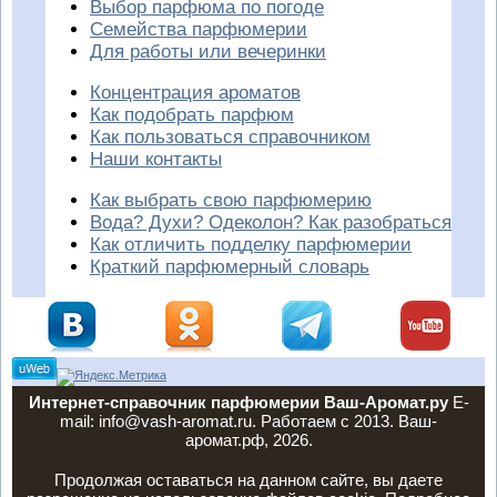
Выбор парфюма по погоде
Семейства парфюмерии
Для работы или вечеринки
Концентрация ароматов
Как подобрать парфюм
Как пользоваться справочником
Наши контакты
Как выбрать свою парфюмерию
Вода? Духи? Одеколон? Как разобраться
Как отличить подделку парфюмерии
Краткий парфюмерный словарь
Интернет-справочник парфюмерии Ваш-Аромат.ру
E-
mail: info@vash-aromat.ru. Работаем с 2013. Ваш-
аромат.рф, 2026.
Продолжая оставаться на данном сайте, вы даете