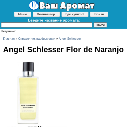
Меню
Полная вер.
Где купить?
Войти
Введите название аромата:
Недавние:
Главная
»
Справочник парфюмерии
»
Angel Schlesser
Angel Schlesser Flor de Naranjo