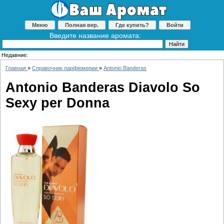
Меню
Полная вер.
Где купить?
Войти
Введите название аромата:
Недавние:
Главная
»
Справочник парфюмерии
»
Antonio Banderas
Antonio Banderas Diavolo So
Sexy per Donna