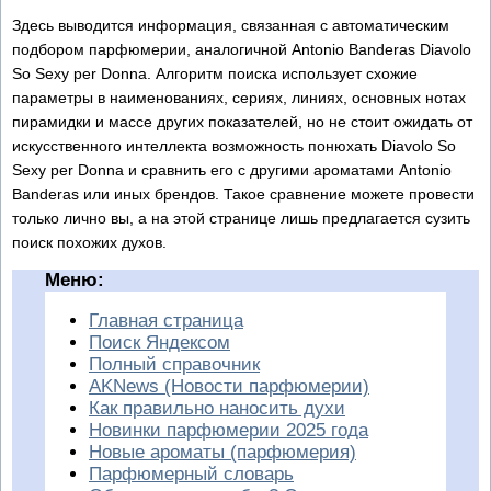
Здесь выводится информация, связанная с автоматическим
подбором парфюмерии, аналогичной Antonio Banderas Diavolo
So Sexy per Donna. Алгоритм поиска использует схожие
параметры в наименованиях, сериях, линиях, основных нотах
пирамидки и массе других показателей, но не стоит ожидать от
искусственного интеллекта возможность понюхать Diavolo So
Sexy per Donna и сравнить его с другими ароматами Antonio
Banderas или иных брендов. Такое сравнение можете провести
только лично вы, а на этой странице лишь предлагается сузить
поиск похожих духов.
Меню:
Главная страница
Поиск Яндексом
Полный справочник
AKNews (Новости парфюмерии)
Как правильно наносить духи
Новинки парфюмерии 2025 года
Новые ароматы (парфюмерия)
Парфюмерный словарь