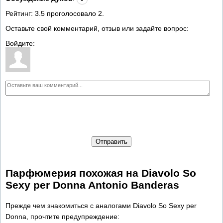
Рейтинг:
3.5
проголосовало
2
.
Оставьте свой комментарий, отзыв или задайте вопрос:
Войдите:
Отправить
Парфюмерия похожая на Diavolo So
Sexy per Donna Antonio Banderas
Прежде чем знакомиться с аналогами Diavolo So Sexy per
Donna, прочтите предупреждение: