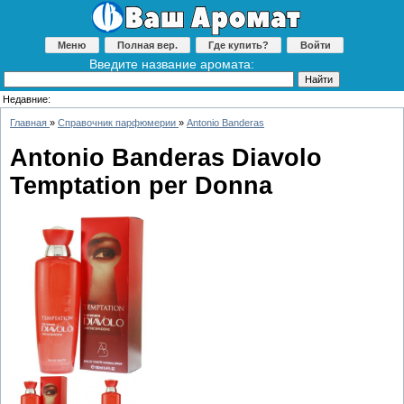
Меню
Полная вер.
Где купить?
Войти
Введите название аромата:
Недавние:
Главная
»
Справочник парфюмерии
»
Antonio Banderas
Antonio Banderas Diavolo
Temptation per Donna