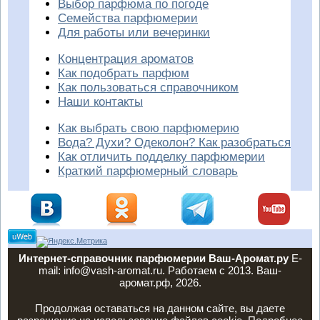
Выбор парфюма по погоде
Семейства парфюмерии
Для работы или вечеринки
Концентрация ароматов
Как подобрать парфюм
Как пользоваться справочником
Наши контакты
Как выбрать свою парфюмерию
Вода? Духи? Одеколон? Как разобраться
Как отличить подделку парфюмерии
Краткий парфюмерный словарь
Интернет-справочник парфюмерии Ваш-Аромат.ру
E-
mail: info@vash-aromat.ru. Работаем с 2013. Ваш-
аромат.рф, 2026.
Продолжая оставаться на данном сайте, вы даете