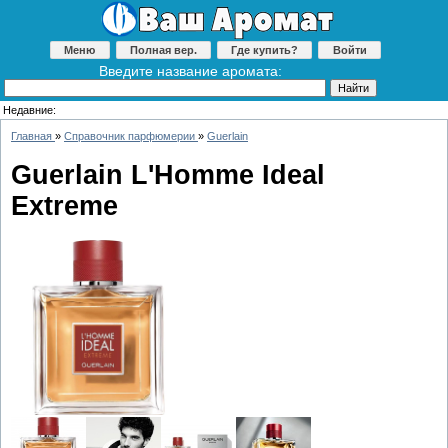
Меню
Полная вер.
Где купить?
Войти
Введите название аромата:
Недавние:
Главная
»
Справочник парфюмерии
»
Guerlain
Guerlain L'Homme Ideal
Extreme