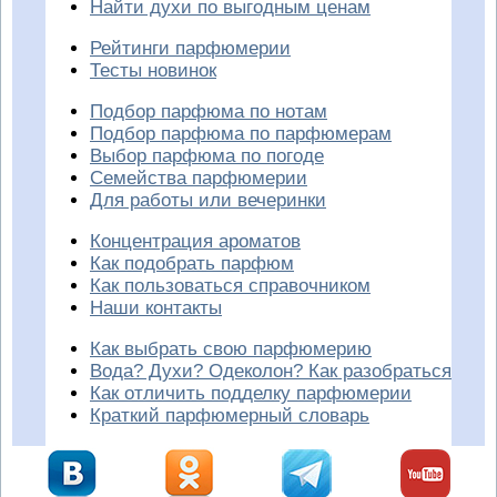
Найти духи по выгодным ценам
Рейтинги парфюмерии
Тесты новинок
Подбор парфюма по нотам
Подбор парфюма по парфюмерам
Выбор парфюма по погоде
Семейства парфюмерии
Для работы или вечеринки
Концентрация ароматов
Как подобрать парфюм
Как пользоваться справочником
Наши контакты
Как выбрать свою парфюмерию
Вода? Духи? Одеколон? Как разобраться
Как отличить подделку парфюмерии
Краткий парфюмерный словарь