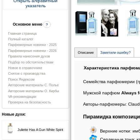
Открыть алфавитный
указатель
Основное меню
?
Главная страница
Полный каталог
Парфюмерные новинки - 2025
Парфюмерные новинки - 2026
Описание
Заметили ошибку?
Правила нанесения духов
Подбор по обстоятельствам
Характеристика парфюм
Новое в справочнике
Снятое с производства
Поиск Яндексом
Семейства парфюмерии (г
Авторские материалы С. Полье
Авторские материалы О. Кирбы
Мужской парфюм
Always f
VA-рекомендации
Проверка на безопасность
Авторы-парфюмеры: Claude De
Новые духи:
Пирамидка композиции
Juliette Has A Gun White Spirit
Верхние нотки: имб
Сердечные тона: к