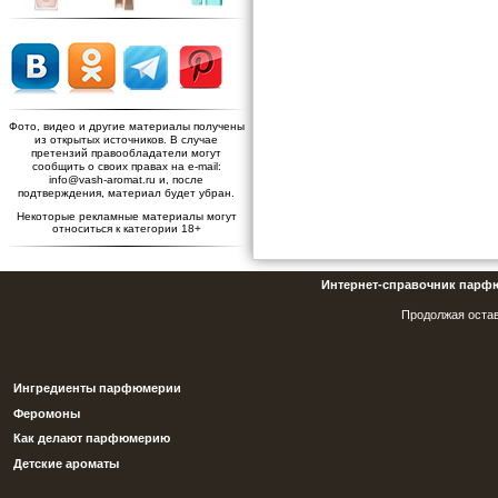
Фото, видео и другие материалы получены
из открытых источников. В случае
претензий правообладатели могут
сообщить о своих правах на e-mail:
info@vash-aromat.ru и, после
подтверждения, материал будет убран.
Некоторые рекламные материалы могут
относиться к категории 18+
Интернет-справочник парф
Продолжая остав
Ингредиенты парфюмерии
Феромоны
Как делают парфюмерию
Детские ароматы