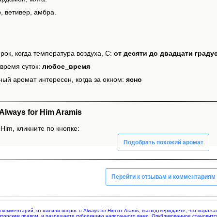
, ветивер, амбра.
рок, когда температура воздуха, С:
от десяти до двадцати граду
время суток:
любое_время
ный аромат интересен, когда за окном:
ясно
lways for Him Aramis
 Him, кликните по кнопке:
Подобрать похожий аромат
Перейти к отзывам и комментариям
я комментарий, отзыв или вопрос о Always for Him от Aramis, вы подтверждаете, что выра
вторским правом, и разрешаете публикацию написанного вами. Опубликованное становитс