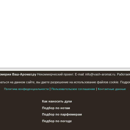
юмерии Ваш-Аромат.ру
Некоммерческий проект. E-mail: info@vash-aromat.ru. Работае
аться на данном сайте, вы даете разрешение на использование файлов cookie. Подро
|
|
Политика конфиденциальности
Пользовательское соглашение
Контактные данные
Как наносить духи
Подбор по нотам
Подбор по парфюмерам
Подбор по погоде