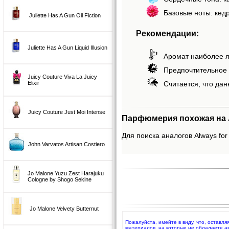
Базовые ноты: кедр
Juliette Has A Gun Oil Fiction
Рекомендации:
Juliette Has A Gun Liquid Illusion
Аромат наиболее я
Предпочтительное 
Juicy Couture Viva La Juicy
Elixir
Считается, что дан
Juicy Couture Just Moi Intense
Парфюмерия похожая на A
Для поиска аналогов Always for
John Varvatos Artisan Costiero
Jo Malone Yuzu Zest Harajuku
Cologne by Shogo Sekine
Jo Malone Velvety Butternut
Пожалуйста, имейте в виду, что, оставля
материалов, на которые не обладаете а