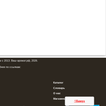
м с 2013. Ваш-аромат.рф, 2026.
бнее по ссылкам:
Каталог
Словарь
О нас
Магазины
^Наверх