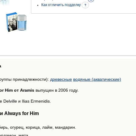
Как отличить подделку
?
а
руппы принадлежности):
древесные
водяные (акватические)
or Him от Aramis
выпущен в 2006 году.
lville и Ilias Ermenidis.
 Always for Him
ирь, огурец, корица, лайм, мандарин.
ардамон, мята.