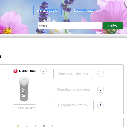
Регистрация
Вход на сайт
m
?
Другие от бренда
?
?
?