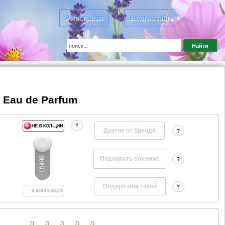
Регистрация
Вход на сайт
e Eau de Parfum
?
Другие от бренда
?
?
?