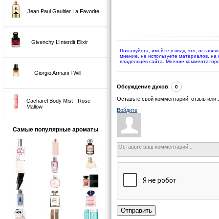
Jean Paul Gaultier La Favorite
Givenchy L’Interdit Elixir
Пожалуйста, имейте в виду, что, оставля
мнение, не используете материалов, на
владельцев сайта. Мнение комментаторо
Giorgio Armani I Will
Обсуждение духов
:
0
Оставьте свой комментарий, отзыв или 
Cacharel Body Mist - Rose
Mallow
Войдите
Самые популярные ароматы
Отправить