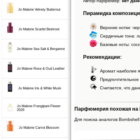
Автор-парфюмер:
нет дан
Jo Malone Velvety Butternut
Пирамидка композиции
Верхние нотки: че
Jo Malone Scarlet Beetroot
Сердечные тона: 
Базовые ноты: сос
Jo Malone Sea Salt & Bergamot
Рекомендации:
Jo Malone Rose & Oud Leather
Аромат наиболее я
Предпочтительное 
Считается, что дан
Jo Malone Iris & White Musk
Jo Malone Frangipani Flower
Парфюмерия похожая на Bom
2026
Для поиска аналогов Bombshell 
Jo Malone Carrot Blossom