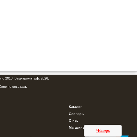
м с 2013. Ваш-аромат.рф, 2026.
бнее по ссылкам:
Каталог
Словарь
О нас
Магазины
^Наверх