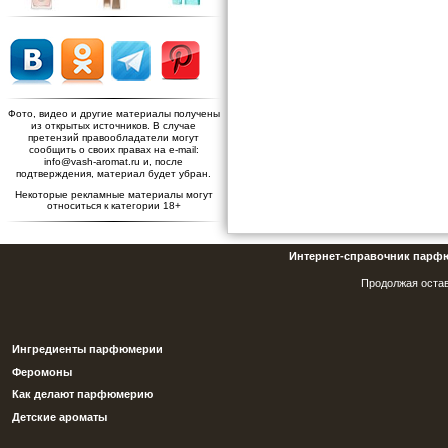
Фото, видео и другие материалы получены
из открытых источников. В случае
претензий правообладатели могут
сообщить о своих правах на e-mail:
info@vash-aromat.ru и, после
подтверждения, материал будет убран.
Некоторые рекламные материалы могут
относиться к категории 18+
Интернет-справочник парф
Продолжая остав
Ингредиенты парфюмерии
Феромоны
Как делают парфюмерию
Детские ароматы