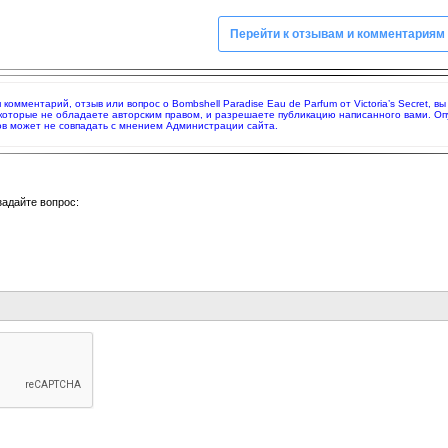
Перейти к отзывам и комментариям
я комментарий, отзыв или вопрос о Bombshell Paradise Eau de Parfum от Victoria’s Secret,
 которые не обладаете авторским правом, и разрешаете публикацию написанного вами. О
в может не совпадать с мнением Администрации сайта.
задайте вопрос: