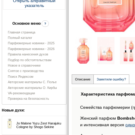
Открыть алфавитный
указатель
Основное меню
?
Главная страница
Полный каталог
Парфюмерные новинки - 2025
Парфюмерные новинки - 2026
Правила нанесения духов
Подбор по обстоятельствам
Новое в справочнике
Снятое с производства
Поиск Яндексом
Описание
Заметили ошибку?
Авторские материалы С. Полье
Авторские материалы О. Кирбы
VA-рекомендации
Характеристика парфюм
Проверка на безопасность
Семейства парфюмерии (г
Новые духи:
Женский парфюм
Bombshel
Jo Malone Yuzu Zest Harajuku
и интенсивная версия
одно
Cologne by Shogo Sekine