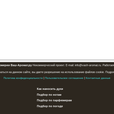
юмерии Ваш-Аромат.ру
Некоммерческий проект. E-mail: info@vash-aromat.ru. Работае
аться на данном сайте, вы даете разрешение на использование файлов cookie. Подро
|
|
Политика конфиденциальности
Пользовательское соглашение
Контактные данные
Как наносить духи
Подбор по нотам
Подбор по парфюмерам
Подбор по погоде