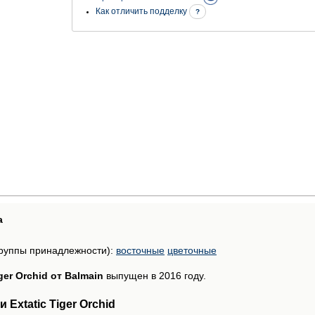
Как отличить подделку
?
а
руппы принадлежности):
восточные
цветочные
iger Orchid от Balmain
выпущен в 2016 году.
Extatic Tiger Orchid