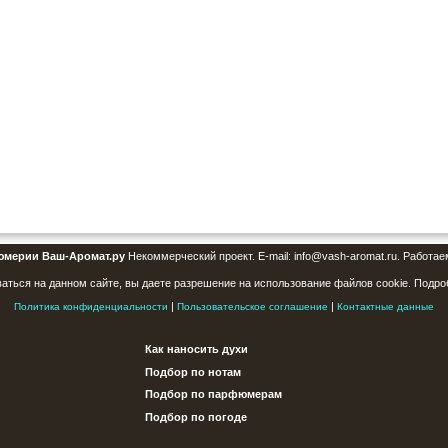
юмерии Ваш-Аромат.ру
Некоммерческий проект. E-mail: info@vash-aromat.ru. Работае
аться на данном сайте, вы даете разрешение на использование файлов cookie. Подро
|
|
Политика конфиденциальности
Пользовательское соглашение
Контактные данные
Как наносить духи
Подбор по нотам
Подбор по парфюмерам
Подбор по погоде