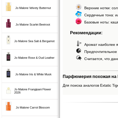
Верхние нотки: со
Jo Malone Velvety Butternut
Сердечные тона: и
Базовые ноты: каш
Jo Malone Scarlet Beetroot
Рекомендации:
Jo Malone Sea Salt & Bergamot
Аромат наиболее я
Предпочтительное 
Jo Malone Rose & Oud Leather
Считается, что дан
Jo Malone Iris & White Musk
Парфюмерия похожая на Ex
Для поиска аналогов Extatic Tig
Jo Malone Frangipani Flower
2026
Jo Malone Carrot Blossom