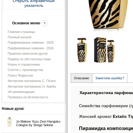
Открыть алфавитный
указатель
Основное меню
?
Главная страница
Полный каталог
Парфюмерные новинки - 2025
Парфюмерные новинки - 2026
Правила нанесения духов
Подбор по обстоятельствам
Новое в справочнике
Снятое с производства
Поиск Яндексом
Описание
Заметили ошибку?
Авторские материалы С. Полье
Авторские материалы О. Кирбы
VA-рекомендации
Характеристика парфюм
Проверка на безопасность
Семейства парфюмерии (г
Новые духи:
Женский аромат
Extatic T
Jo Malone Yuzu Zest Harajuku
Cologne by Shogo Sekine
Пирамидка композиции 