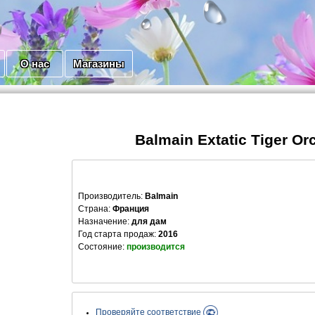
О нас
Магазины
Balmain Extatic Tiger Or
Производитель
:
Balmain
Страна:
Франция
Назначение:
для дам
Год старта продаж:
2016
Состояние:
производится
Проверяйте соответствие