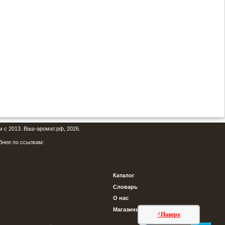
м с 2013. Ваш-аромат.рф, 2026.
бнее по ссылкам:
Каталог
Словарь
О нас
Магазины
^Наверх