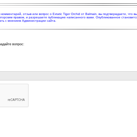
я комментарий, отзыв или вопрос о Extatic Tiger Orchid от Balmain, вы подтверждаете, чт
вторским правом, и разрешаете публикацию написанного вами. Опубликованное становитс
ать с мнением Администрации сайта.
задайте вопрос: