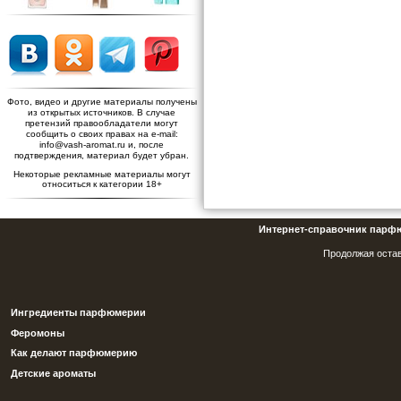
Фото, видео и другие материалы получены
из открытых источников. В случае
претензий правообладатели могут
сообщить о своих правах на e-mail:
info@vash-aromat.ru и, после
подтверждения, материал будет убран.
Некоторые рекламные материалы могут
относиться к категории 18+
Интернет-справочник парф
Продолжая остав
Ингредиенты парфюмерии
Феромоны
Как делают парфюмерию
Детские ароматы