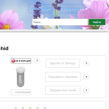
Регистрация
Вход на сайт
chid
?
Другие от бренда
?
?
?