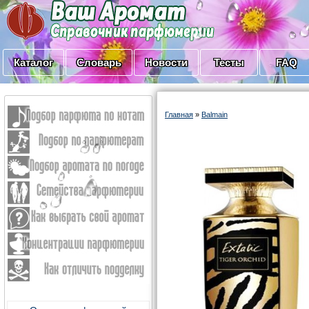
Каталог
Словарь
Новости
Тесты
FAQ
Главная
»
Balmain