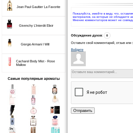
Jean Paul Gaultier La Favorite
Пожалуйста, имейте в виду, что, оставля
материалов, на которые не обладаете а
Мнение комментаторов может не совпад
Givenchy L’Interdit Elixir
Обсуждение духов
:
0
Оставьте свой комментарий, отзыв или 
Giorgio Armani I Will
Войдите
Cacharel Body Mist - Rose
Mallow
Самые популярные ароматы
Отправить