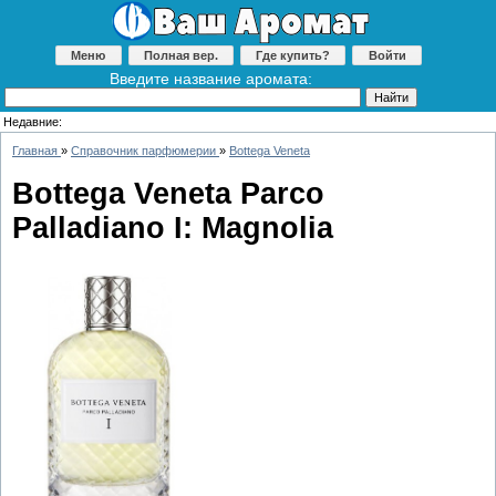
Меню
Полная вер.
Где купить?
Войти
Введите название аромата:
Недавние:
Главная
»
Справочник парфюмерии
»
Bottega Veneta
Bottega Veneta Parco
Palladiano I: Magnolia