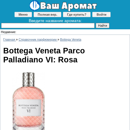
Меню
Полная вер.
Где купить?
Войти
Введите название аромата:
Недавние:
Главная
»
Справочник парфюмерии
»
Bottega Veneta
Bottega Veneta Parco
Palladiano VI: Rosa