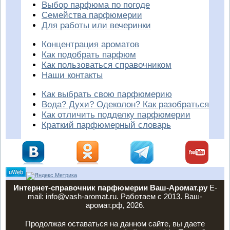
Выбор парфюма по погоде
Семейства парфюмерии
Для работы или вечеринки
Концентрация ароматов
Как подобрать парфюм
Как пользоваться справочником
Наши контакты
Как выбрать свою парфюмерию
Вода? Духи? Одеколон? Как разобраться
Как отличить подделку парфюмерии
Краткий парфюмерный словарь
Интернет-справочник парфюмерии Ваш-Аромат.ру
E-
mail: info@vash-aromat.ru. Работаем с 2013. Ваш-
аромат.рф, 2026.
Продолжая оставаться на данном сайте, вы даете