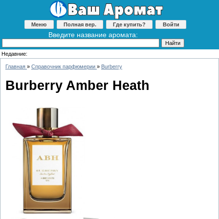
Меню
Полная вер.
Где купить?
Войти
Введите название аромата:
Недавние:
Главная
»
Справочник парфюмерии
»
Burberry
Burberry Amber Heath