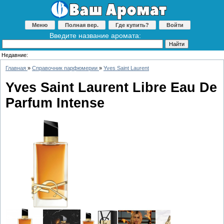
Меню
Полная вер.
Где купить?
Войти
Введите название аромата:
Недавние:
Главная
»
Справочник парфюмерии
»
Yves Saint Laurent
Yves Saint Laurent Libre Eau De
Parfum Intense