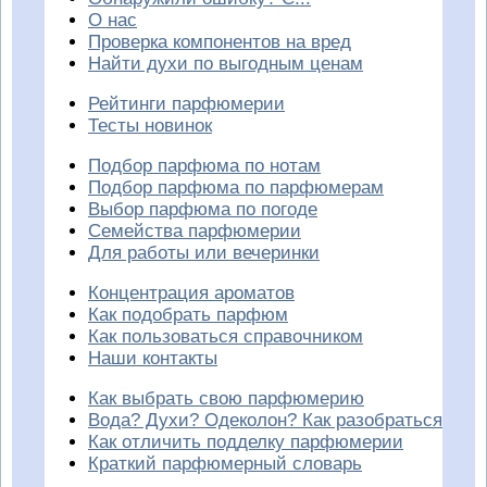
О нас
Проверка компонентов на вред
Найти духи по выгодным ценам
Рейтинги парфюмерии
Тесты новинок
Подбор парфюма по нотам
Подбор парфюма по парфюмерам
Выбор парфюма по погоде
Семейства парфюмерии
Для работы или вечеринки
Концентрация ароматов
Как подобрать парфюм
Как пользоваться справочником
Наши контакты
Как выбрать свою парфюмерию
Вода? Духи? Одеколон? Как разобраться
Как отличить подделку парфюмерии
Краткий парфюмерный словарь