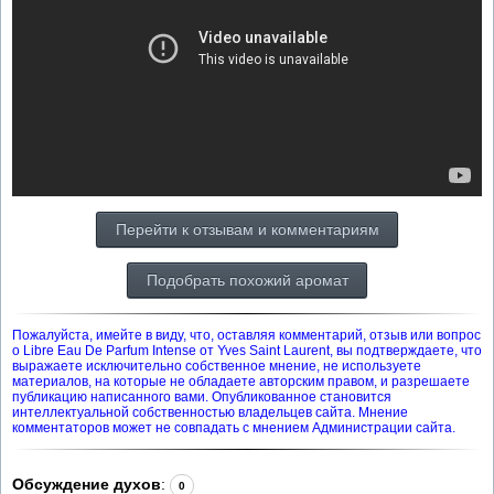
Перейти к отзывам и комментариям
Подобрать похожий аромат
Пожалуйста, имейте в виду, что, оставляя комментарий, отзыв или вопрос
о Libre Eau De Parfum Intense от Yves Saint Laurent, вы подтверждаете, что
выражаете исключительно собственное мнение, не используете
материалов, на которые не обладаете авторским правом, и разрешаете
публикацию написанного вами. Опубликованное становится
интеллектуальной собственностью владельцев сайта. Мнение
комментаторов может не совпадать с мнением Администрации сайта.
Обсуждение духов
:
0