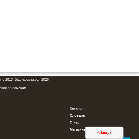
м с 2013. Ваш-аромат.рф, 2026.
бнее по ссылкам:
Каталог
Словарь
О нас
Магазины
^Наверх