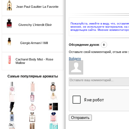
Jean Paul Gaultier La Favorite
Пожалуйста, имейте в виду, что, оставл
Givenchy L’Interdit Elixir
мнение, не используете материалов, на
владельцев сайта. Мнение комментаторо
Giorgio Armani I Will
Обсуждение духов
:
0
Оставьте свой комментарий, отзыв или 
Войдите
Cacharel Body Mist - Rose
Mallow
Самые популярные ароматы
Отправить