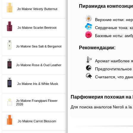
Пирамидка композиции
Jo Malone Velvety Butternut
Верхние нотки: не
Сердечные тона: к
Jo Malone Scarlet Beetroot
Базовые ноты: амб
Jo Malone Sea Salt & Bergamot
Рекомендации:
Аромат наиболее я
Jo Malone Rose & Oud Leather
Предпочтительное 
Считается, что дан
Jo Malone Iris & White Musk
Парфюмерия похожая на Ne
Jo Malone Frangipani Flower
2026
Для поиска аналогов Neroli a l
Jo Malone Carrot Blossom