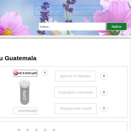
Регистрация
Вход на сайт
du Guatemala
?
Другие от бренда
?
?
?