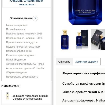
Открыть алфавитный
указатель
Основное меню
?
Главная страница
Полный каталог
Парфюмерные новинки - 2025
Парфюмерные новинки - 2026
Правила нанесения духов
Подбор по обстоятельствам
Новое в справочнике
Снятое с производства
Поиск Яндексом
Описание
Заметили ошибку?
Авторские материалы С. Полье
Авторские материалы О. Кирбы
VA-рекомендации
Характеристика парфюм
Проверка на безопасность
Семейства парфюмерии (г
Новые духи:
Унисекс аромат
Neroli a 
Jo Malone Yuzu Zest Harajuku
Cologne by Shogo Sekine
Авторы-парфюмеры: Nathalie