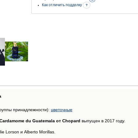
Как отличить подделку
?
а
руппы принадлежности):
цветочные
la Cardamome du Guatemala от Chopard
выпущен в 2017 году.
 Lorson и Alberto Morillas.