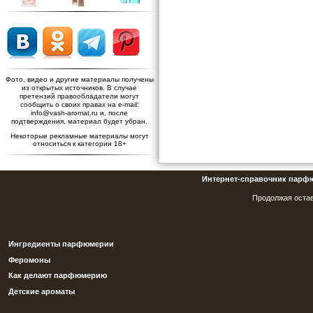
Фото, видео и другие материалы получены
из открытых источников. В случае
претензий правообладатели могут
сообщить о своих правах на e-mail:
info@vash-aromat.ru и, после
подтверждения, материал будет убран.
Некоторые рекламные материалы могут
относиться к категории 18+
Интернет-справочник парф
Продолжая остав
Ингредиенты парфюмерии
Феромоны
Как делают парфюмерию
Детские ароматы