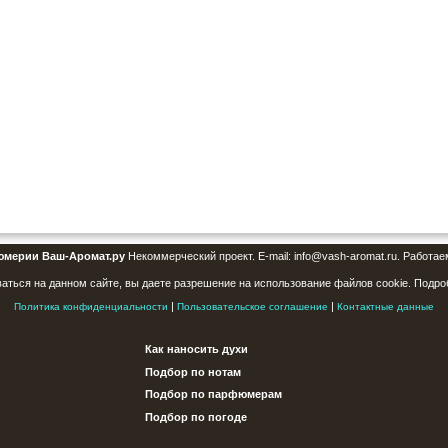
юмерии Ваш-Аромат.ру
Некоммерческий проект. E-mail: info@vash-aromat.ru. Работае
аться на данном сайте, вы даете разрешение на использование файлов cookie. Подро
|
|
Политика конфиденциальности
Пользовательское соглашение
Контактные данные
Как наносить духи
Подбор по нотам
Подбор по парфюмерам
Подбор по погоде