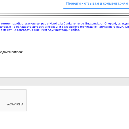
Перейти к отзывам и комментариям
яя комментарий, отзыв или вопрос о Neroli a la Cardamome du Guatemala от Chopard, вы п
 которые не обладаете авторским правом, и разрешаете публикацию написанного вами. О
в может не совпадать с мнением Администрации сайта.
задайте вопрос: