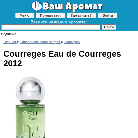
Меню
Полная вер.
Где купить?
Войти
Введите название аромата:
Недавние:
Главная
»
Справочник парфюмерии
»
Courreges
Courreges Eau de Courreges
2012