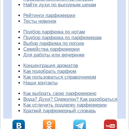
Найти духи по выгодным ценам
Рейтинги парфюмерии
Тесты новинок
Подбор парфюма по нотам
Подбор парфюма по парфюмерам
Выбор парфюма по погоде
Семейства парфюмерии
Для работы или вечеринки
Концентрация ароматов
Как подобрать парфюм
Как пользоваться справочником
Наши контакты
Как выбрать свою парфюмерию
Вода? Духи? Одеколон? Как разобраться
Как отличить подделку парфюмерии
Краткий парфюмерный словарь