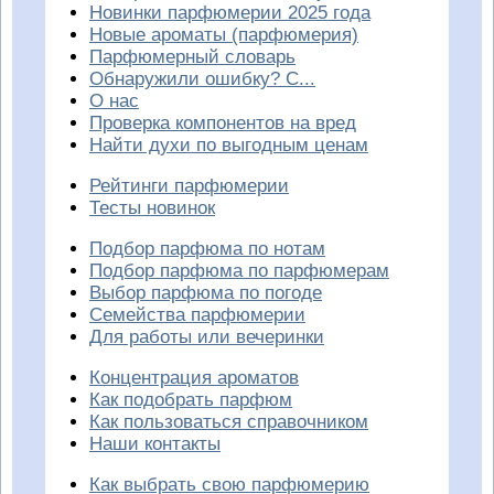
Новинки парфюмерии 2025 года
Новые ароматы (парфюмерия)
Парфюмерный словарь
Обнаружили ошибку? С...
О нас
Проверка компонентов на вред
Найти духи по выгодным ценам
Рейтинги парфюмерии
Тесты новинок
Подбор парфюма по нотам
Подбор парфюма по парфюмерам
Выбор парфюма по погоде
Семейства парфюмерии
Для работы или вечеринки
Концентрация ароматов
Как подобрать парфюм
Как пользоваться справочником
Наши контакты
Как выбрать свою парфюмерию