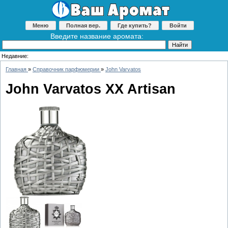
Меню
Полная вер.
Где купить?
Войти
Введите название аромата:
Недавние:
Главная
»
Справочник парфюмерии
»
John Varvatos
John Varvatos XX Artisan