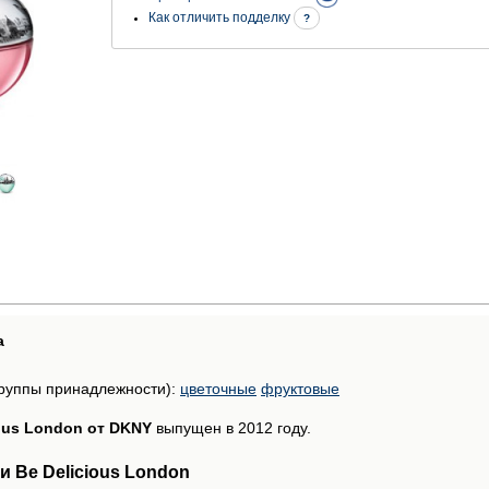
Как отличить подделку
?
а
руппы принадлежности):
цветочные
фруктовые
ious London от DKNY
выпущен в 2012 году.
 Be Delicious London