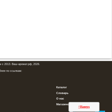
м с 2013. Ваш-аромат.рф, 2026.
бнее по ссылкам:
Каталог
Словарь
О нас
Магазины
^Наверх