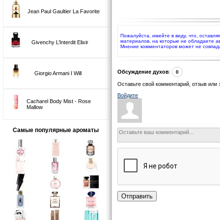
Jean Paul Gaultier La Favorite
Пожалуйста, имейте в виду, что, оставл
материалов, на которые не обладаете а
Givenchy L’Interdit Elixir
Мнение комментаторов может не совпад
Обсуждение духов
:
0
Giorgio Armani I Will
Оставьте свой комментарий, отзыв или 
Войдите
Cacharel Body Mist - Rose
Mallow
Самые популярные ароматы
Отправить