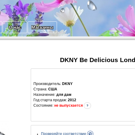
О нас
Магазины
DKNY Be Delicious Lon
Производитель
:
DKNY
Страна:
США
Назначение:
для дам
Год старта продаж:
2012
Состояние:
не выпускается
?
Проверяйте соответствие