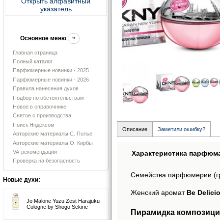
Открыть алфавитный
указатель
Основное меню
?
Главная страница
Полный каталог
Парфюмерные новинки - 2025
Парфюмерные новинки - 2026
Правила нанесения духов
Подбор по обстоятельствам
Новое в справочнике
Снятое с производства
Поиск Яндексом
Описание
Заметили ошибку?
Авторские материалы С. Полье
Авторские материалы О. Кирбы
VA-рекомендации
Характеристика парфюм
Проверка на безопасность
Семейства парфюмерии (г
Новые духи:
Женский аромат
Be Delic
Jo Malone Yuzu Zest Harajuku
Cologne by Shogo Sekine
Пирамидка композиции