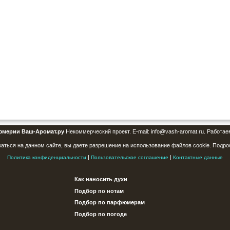
юмерии Ваш-Аромат.ру
Некоммерческий проект. E-mail: info@vash-aromat.ru. Работае
аться на данном сайте, вы даете разрешение на использование файлов cookie. Подро
|
|
Политика конфиденциальности
Пользовательское соглашение
Контактные данные
Как наносить духи
Подбор по нотам
Подбор по парфюмерам
Подбор по погоде