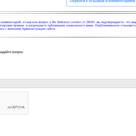
Перейти к отзывам и комментариям
яя комментарий, отзыв или вопрос о Be Delicious London от DKNY, вы подтверждаете, что 
вторским правом, и разрешаете публикацию написанного вами. Опубликованное становитс
ать с мнением Администрации сайта.
задайте вопрос: