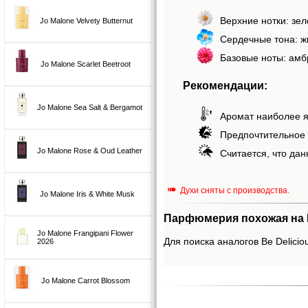
Верхние нотки: зел
Jo Malone Velvety Butternut
Сердечные тона: ж
Базовые ноты: амбр
Jo Malone Scarlet Beetroot
Рекомендации:
Jo Malone Sea Salt & Bergamot
Аромат наиболее я
Предпочтительное 
Jo Malone Rose & Oud Leather
Считается, что дан
➠
Духи сняты с производства.
Jo Malone Iris & White Musk
Парфюмерия похожая на B
Jo Malone Frangipani Flower
Для поиска аналогов Be Delicio
2026
Jo Malone Carrot Blossom