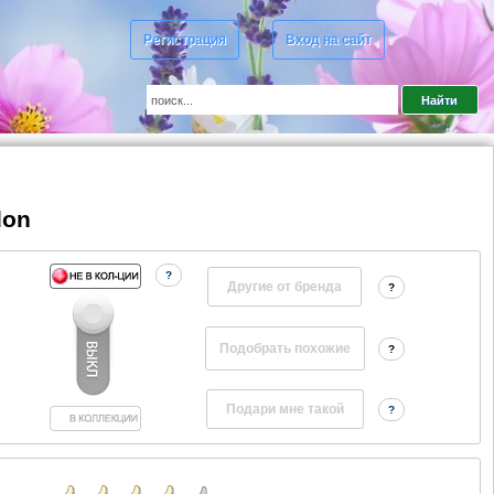
Регистрация
Вход на сайт
don
?
Другие от бренда
?
?
?