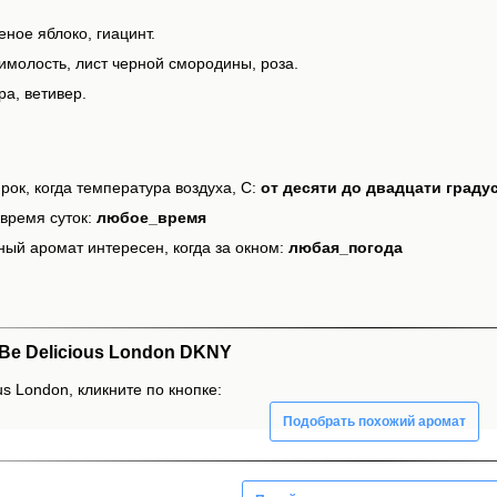
еное яблоко, гиацинт.
имолость, лист черной смородины, роза.
а, ветивер.
рок, когда температура воздуха, С:
от десяти до двадцати граду
время суток:
любое_время
ный аромат интересен, когда за окном:
любая_погода
e Delicious London DKNY
us London, кликните по кнопке:
Подобрать похожий аромат