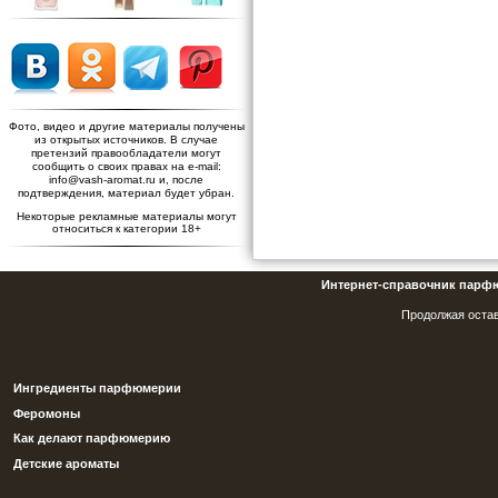
Фото, видео и другие материалы получены
из открытых источников. В случае
претензий правообладатели могут
сообщить о своих правах на e-mail:
info@vash-aromat.ru и, после
подтверждения, материал будет убран.
Некоторые рекламные материалы могут
относиться к категории 18+
Интернет-справочник парф
Продолжая остав
Ингредиенты парфюмерии
Феромоны
Как делают парфюмерию
Детские ароматы