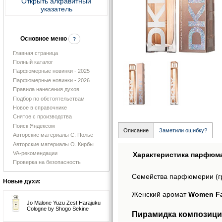
Открыть алфавитный
указатель
Основное меню
?
Главная страница
Полный каталог
Парфюмерные новинки - 2025
Парфюмерные новинки - 2026
Правила нанесения духов
Подбор по обстоятельствам
Новое в справочнике
Снятое с производства
Поиск Яндексом
Описание
Заметили ошибку?
Авторские материалы С. Полье
Авторские материалы О. Кирбы
VA-рекомендации
Характеристика парфюм
Проверка на безопасность
Семейства парфюмерии (г
Новые духи:
Женский аромат
Women Fa
Jo Malone Yuzu Zest Harajuku
Cologne by Shogo Sekine
Пирамидка композиции