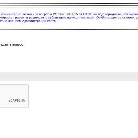
яя комментарий, отзыв или вопрос о Women Fall 2015 от DKNY, вы подтверждаете, что выр
вторским правом, и разрешаете публикацию написанного вами. Опубликованное становитс
ать с мнением Администрации сайта.
задайте вопрос: