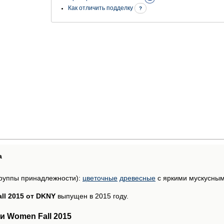
Как отличить подделку
?
а
руппы принадлежности):
цветочные
древесные
с яркими мускусны
ll 2015 от DKNY
выпущен в 2015 году.
 Women Fall 2015