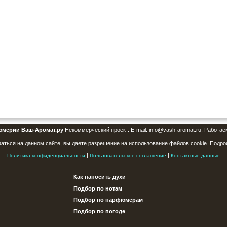
юмерии Ваш-Аромат.ру
Некоммерческий проект. E-mail: info@vash-aromat.ru. Работае
аться на данном сайте, вы даете разрешение на использование файлов cookie. Подро
|
|
Политика конфиденциальности
Пользовательское соглашение
Контактные данные
Как наносить духи
Подбор по нотам
Подбор по парфюмерам
Подбор по погоде