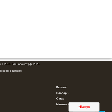
м с 2013. Ваш-аромат.рф, 2026.
бнее по ссылкам:
Каталог
Словарь
О нас
Магазины
^Наверх