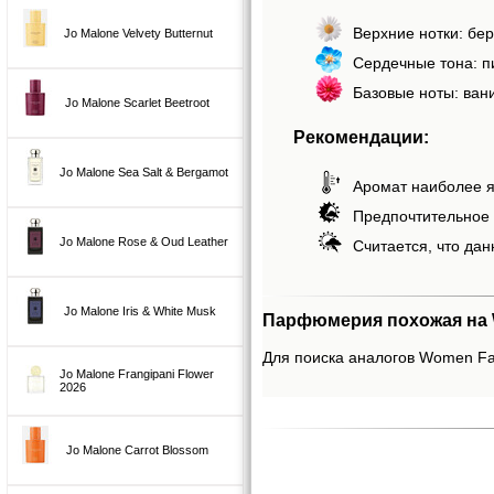
Верхние нотки: бер
Jo Malone Velvety Butternut
Сердечные тона: пи
Базовые ноты: вани
Jo Malone Scarlet Beetroot
Рекомендации:
Jo Malone Sea Salt & Bergamot
Аромат наиболее я
Предпочтительное 
Jo Malone Rose & Oud Leather
Считается, что дан
Jo Malone Iris & White Musk
Парфюмерия похожая на 
Для поиска аналогов Women Fall
Jo Malone Frangipani Flower
2026
Jo Malone Carrot Blossom