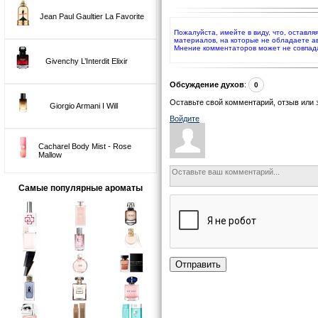
Jean Paul Gaultier La Favorite
Пожалуйста, имейте в виду, что, оставл
материалов, на которые не обладаете а
Мнение комментаторов может не совпад
Givenchy L’Interdit Elixir
Обсуждение духов
:
0
Оставьте свой комментарий, отзыв или 
Giorgio Armani I Will
Войдите
Cacharel Body Mist - Rose
Mallow
Самые популярные ароматы
Отправить