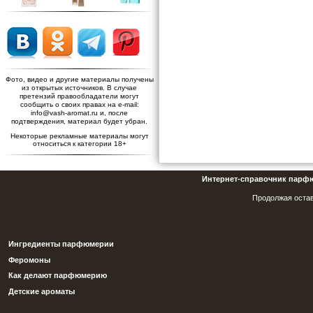
Фото, видео и другие материалы получены
из открытых источников. В случае
претензий правообладатели могут
сообщить о своих правах на e-mail:
info@vash-aromat.ru и, после
подтверждения, материал будет убран.
Некоторые рекламные материалы могут
относиться к категории 18+
Интернет-справочник парф
Продолжая остав
Ингредиенты парфюмерии
Феромоны
Как делают парфюмерию
Детские ароматы