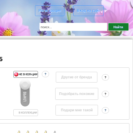
Регистрация
Вход на сайт
5
?
Другие от бренда
?
?
?