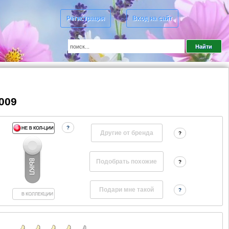
Регистрация
Вход на сайт
009
?
Другие от бренда
?
?
?