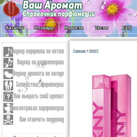
Каталог
Словарь
Новости
Тесты
FAQ
Главная
»
DKNY