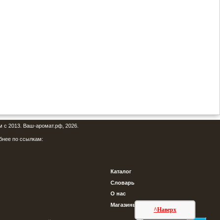
м с 2013. Ваш-аромат.рф, 2026.
бнее по ссылкам:
Каталог
Словарь
О нас
Магазины
^Наверх