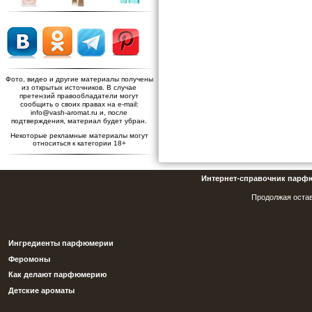
Фото, видео и другие материалы получены
из открытых источников. В случае
претензий правообладатели могут
сообщить о своих правах на e-mail:
info@vash-aromat.ru и, после
подтверждения, материал будет убран.
Некоторые рекламные материалы могут
относиться к категории 18+
Интернет-справочник парф
Продолжая остав
Ингредиенты парфюмерии
Феромоны
Как делают парфюмерию
Детские ароматы