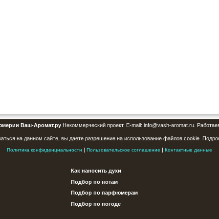
юмерии Ваш-Аромат.ру
Некоммерческий проект. E-mail: info@vash-aromat.ru. Работае
аться на данном сайте, вы даете разрешение на использование файлов cookie. Подро
|
|
Политика конфиденциальности
Пользовательское соглашение
Контактные данные
Как наносить духи
Подбор по нотам
Подбор по парфюмерам
Подбор по погоде