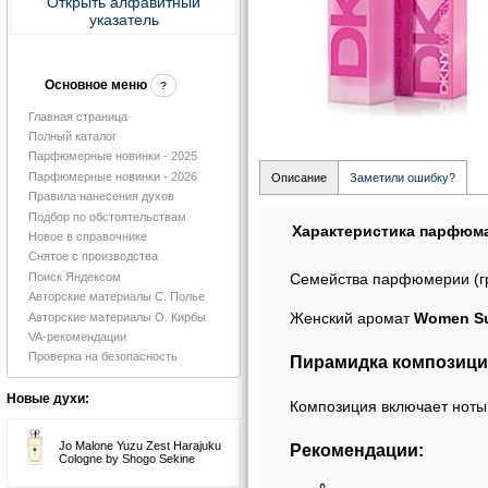
Открыть алфавитный
указатель
Основное меню
?
Главная страница
Полный каталог
Парфюмерные новинки - 2025
Парфюмерные новинки - 2026
Описание
Заметили ошибку?
Правила нанесения духов
Подбор по обстоятельствам
Характеристика парфюм
Новое в справочнике
Снятое с производства
Поиск Яндексом
Семейства парфюмерии (г
Авторские материалы С. Полье
Женский аромат
Women Su
Авторские материалы О. Кирбы
VA-рекомендации
Проверка на безопасность
Пирамидка композици
Новые духи:
Композиция включает ноты:
Jo Malone Yuzu Zest Harajuku
Рекомендации:
Cologne by Shogo Sekine