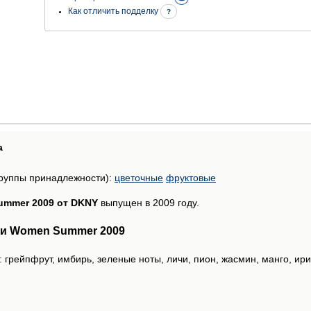
Как отличить подделку
?
а
руппы принадлежности):
цветочные
фруктовые
mmer 2009 от DKNY
выпущен в 2009 году.
и Women Summer 2009
 грейпфрут, имбирь, зеленые ноты, личи, пион, жасмин, манго, ири