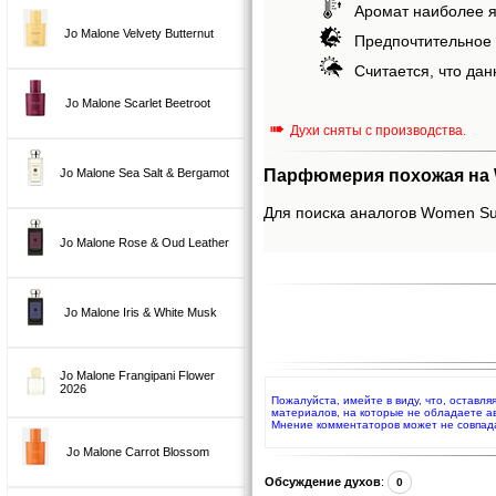
Аромат наиболее я
Jo Malone Velvety Butternut
Предпочтительное 
Считается, что дан
Jo Malone Scarlet Beetroot
➠
Духи сняты с производства.
Парфюмерия похожая на
Jo Malone Sea Salt & Bergamot
Для поиска аналогов Women Su
Jo Malone Rose & Oud Leather
Jo Malone Iris & White Musk
Jo Malone Frangipani Flower
2026
Пожалуйста, имейте в виду, что, оставл
материалов, на которые не обладаете а
Мнение комментаторов может не совпад
Jo Malone Carrot Blossom
Обсуждение духов
:
0