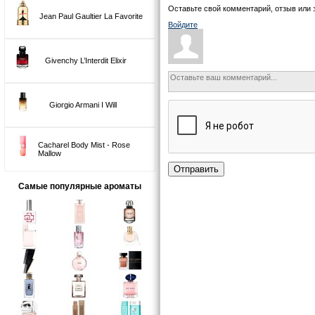
Оставьте свой комментарий, отзыв или 
Jean Paul Gaultier La Favorite
Войдите
Givenchy L’Interdit Elixir
Giorgio Armani I Will
Cacharel Body Mist - Rose
Mallow
Отправить
Самые популярные ароматы