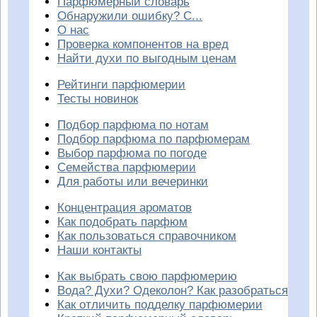
Парфюмерный словарь
Обнаружили ошибку? С...
О нас
Проверка компонентов на вред
Найти духи по выгодным ценам
Рейтинги парфюмерии
Тесты новинок
Подбор парфюма по нотам
Подбор парфюма по парфюмерам
Выбор парфюма по погоде
Семейства парфюмерии
Для работы или вечеринки
Концентрация ароматов
Как подобрать парфюм
Как пользоваться справочником
Наши контакты
Как выбрать свою парфюмерию
Вода? Духи? Одеколон? Как разобраться
Как отличить подделку парфюмерии