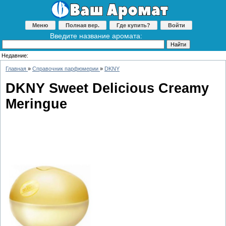
Меню
Полная вер.
Где купить?
Войти
Введите название аромата:
Недавние:
Главная
»
Справочник парфюмерии
»
DKNY
DKNY Sweet Delicious Creamy
Meringue