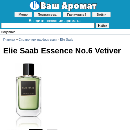
Меню
Полная вер.
Где купить?
Войти
Введите название аромата:
Недавние:
Главная
»
Справочник парфюмерии
»
Elie Saab
Elie Saab Essence No.6 Vetiver