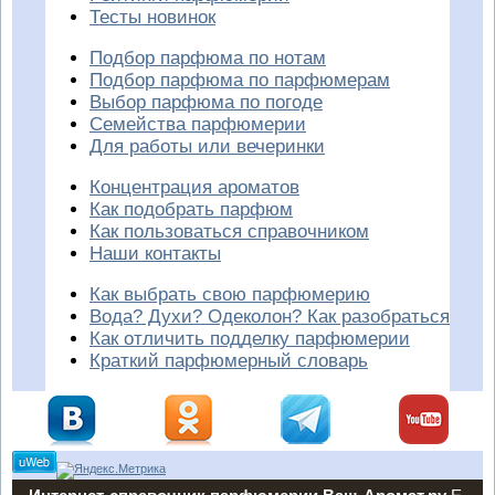
Тесты новинок
Подбор парфюма по нотам
Подбор парфюма по парфюмерам
Выбор парфюма по погоде
Семейства парфюмерии
Для работы или вечеринки
Концентрация ароматов
Как подобрать парфюм
Как пользоваться справочником
Наши контакты
Как выбрать свою парфюмерию
Вода? Духи? Одеколон? Как разобраться
Как отличить подделку парфюмерии
Краткий парфюмерный словарь