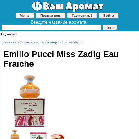
Меню
Полная вер.
Где купить?
Войти
Введите название аромата:
Недавние:
Главная
»
Справочник парфюмерии
»
Emilio Pucci
Emilio Pucci Miss Zadig Eau
Fraiche