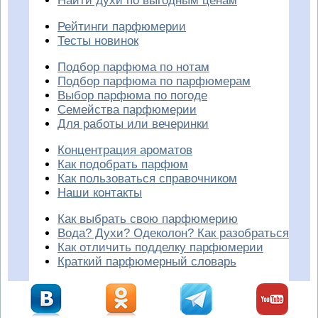
Найти духи по выгодным ценам
Рейтинги парфюмерии
Тесты новинок
Подбор парфюма по нотам
Подбор парфюма по парфюмерам
Выбор парфюма по погоде
Семейства парфюмерии
Для работы или вечеринки
Концентрация ароматов
Как подобрать парфюм
Как пользоваться справочником
Наши контакты
Как выбрать свою парфюмерию
Вода? Духи? Одеколон? Как разобраться
Как отличить подделку парфюмерии
Краткий парфюмерный словарь