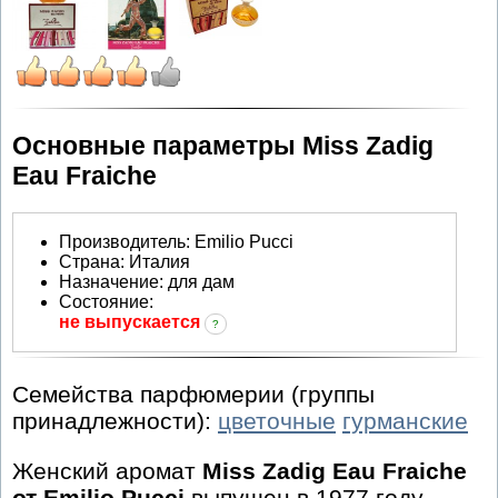
Основные параметры Miss Zadig
Eau Fraiche
Производитель
:
Emilio Pucci
Страна:
Италия
Назначение:
для дам
Состояние:
не выпускается
?
Семейства парфюмерии (группы
принадлежности):
цветочные
гурманские
Женский аромат
Miss Zadig Eau Fraiche
от Emilio Pucci
выпущен в 1977 году.